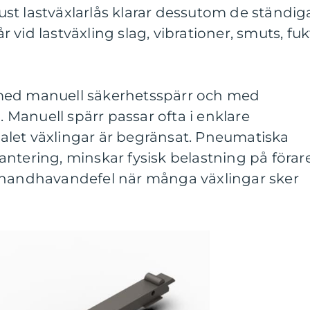
obust lastväxlarlås klarar dessutom de ständig
vid lastväxling slag, vibrationer, smuts, fuk
med manuell säkerhetsspärr och med
Manuell spärr passar ofta i enklare
ntalet växlingar är begränsat. Pneumatiska
ntering, minskar fysisk belastning på förar
 handhavandefel när många växlingar sker