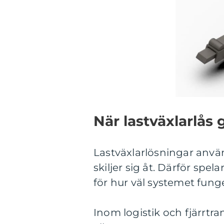
När lastväxlarlås 
Lastväxlarlösningar anv
skiljer sig åt. Därför spel
för hur väl systemet funge
Inom logistik och fjärrtr