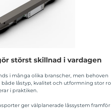
gör störst skillnad i vardagen
änds i många olika branscher, men behoven
ar både låstyp, kvalitet och utformning stor ro
rar i praktiken.
ansporter ger välplanerade låssystem framför