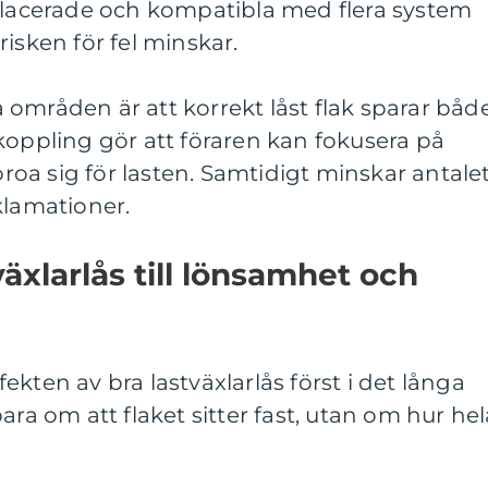
 placerade och kompatibla med flera system
isken för fel minskar.
områden är att korrekt låst flak sparar båd
koppling gör att föraren kan fokusera på
 oroa sig för lasten. Samtidigt minskar antale
klamationer.
växlarlås till lönsamhet och
kten av bra lastväxlarlås först i det långa
ara om att flaket sitter fast, utan om hur hel