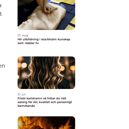
a
t
01. aug
Hlr utbildning i stockholm kunskap
som räddar liv
en
31. jul
Frisör karlshamn så hittar du rätt
salong för stil, kvalitet och personligt
bemötande