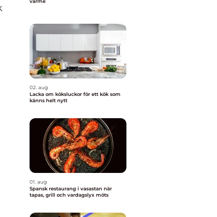
värme
k
02. aug
Lacka om köksluckor för ett kök som
känns helt nytt
01. aug
Spansk restaurang i vasastan när
tapas, grill och vardagslyx möts