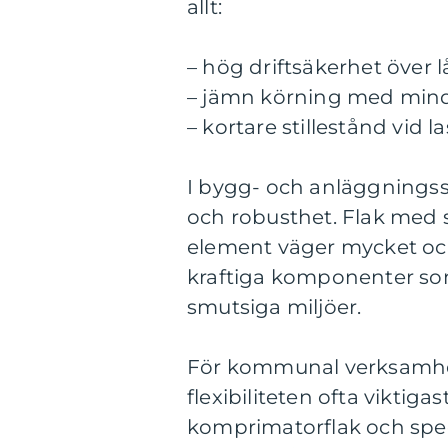
allt:
– hög driftsäkerhet över 
– jämn körning med mindre
– kortare stillestånd vid 
I bygg- och anläggningss
och robusthet. Flak med s
element väger mycket och 
kraftiga komponenter som
smutsiga miljöer.
För kommunal verksamhet,
flexibiliteten ofta vikti
komprimatorflak och spe