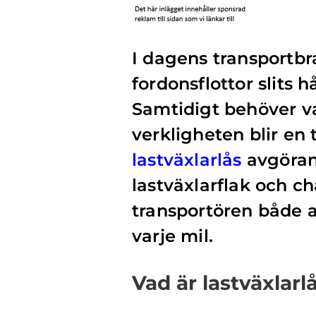
I dagens transportbr
fordonsflottor slits 
Samtidigt behöver va
verkligheten blir en
lastväxlarlås
avgöran
lastväxlarflak och ch
transportören både 
varje mil.
Vad är lastväxlarl