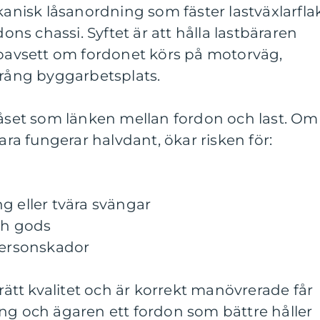
ekanisk låsanordning som fäster lastväxlarfla
dons chassi. Syftet är att hålla lastbäraren
 oavsett om fordonet körs på motorväg,
trång byggarbetsplats.
låset som länken mellan fordon och last. Om
bara fungerar halvdant, ökar risken för:
g eller tvära svängar
och gods
 personskador
 rätt kvalitet och är korrekt manövrerade får
ng och ägaren ett fordon som bättre håller