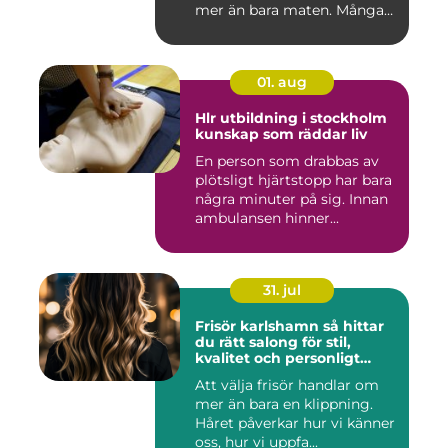
mer än bara maten. Många
söke...
01. aug
Hlr utbildning i stockholm
kunskap som räddar liv
En person som drabbas av
plötsligt hjärtstopp har bara
några minuter på sig. Innan
ambulansen hinner...
31. jul
Frisör karlshamn så hittar
du rätt salong för stil,
kvalitet och personligt
bemötande
Att välja frisör handlar om
mer än bara en klippning.
Håret påverkar hur vi känner
oss, hur vi uppfa...