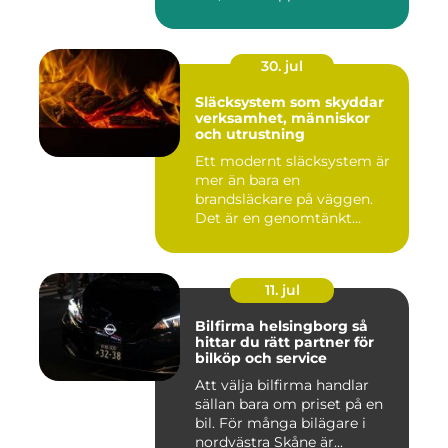
30. jul
Släcksystem som skyddar
verksamhet, människor
och utrustning
Ett modernt släcksystem är
mer än bara en
brandsläckare på väggen.
Det är en genomtänkt
lösning som ...
11. jul
Bilfirma helsingborg så
hittar du rätt partner för
bilköp och service
Att välja bilfirma handlar
sällan bara om priset på en
bil. För många bilägare i
nordvästra Skåne är...