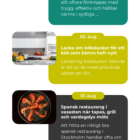
allt oftare förknippas med
trygg, effektiv och hållbar
värme i sydliga ...
02. aug
Lacka om köksluckor för ett
kök som känns helt nytt
Lackering köksluckor Skövde
är ett av de mest prisvärda
sätten att för...
01. aug
Spansk restaurang i
vasastan när tapas, grill
och vardagslyx möts
Att hitta en riktigt bra
spansk restaurang i
Stockholm handlar ofta om