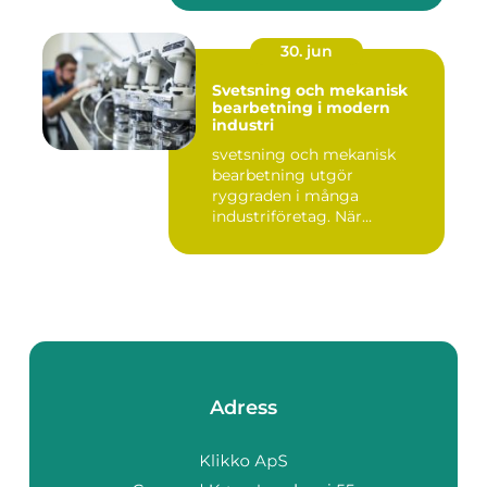
30. jun
Svetsning och mekanisk
bearbetning i modern
industri
svetsning och mekanisk
bearbetning utgör
ryggraden i många
industriföretag. När
komplexa anläggninga...
Adress