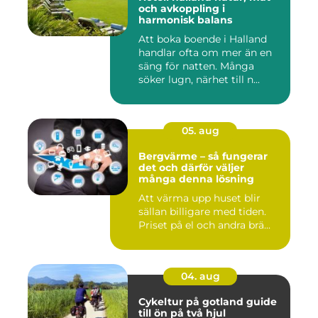
och avkoppling i
harmonisk balans
Att boka boende i Halland
handlar ofta om mer än en
säng för natten. Många
söker lugn, närhet till n...
05. aug
Bergvärme – så fungerar
det och därför väljer
många denna lösning
Att värma upp huset blir
sällan billigare med tiden.
Priset på el och andra brä...
04. aug
Cykeltur på gotland guide
till ön på två hjul