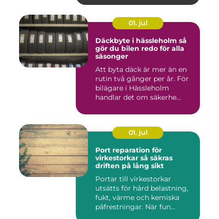
01. jul
Däckbyte i hässleholm så
gör du bilen redo för alla
säsonger
Att byta däck är mer än en
rutin två gånger per år. För
bilägare i Hässleholm
handlar det om säkerhe...
01. jul
Port reparation för
virkestorkar så säkras
driften på lång sikt
Portar till virkestorkar
utsätts för hård belastning,
fukt, värme och kemiska
påfrestningar. När fun...