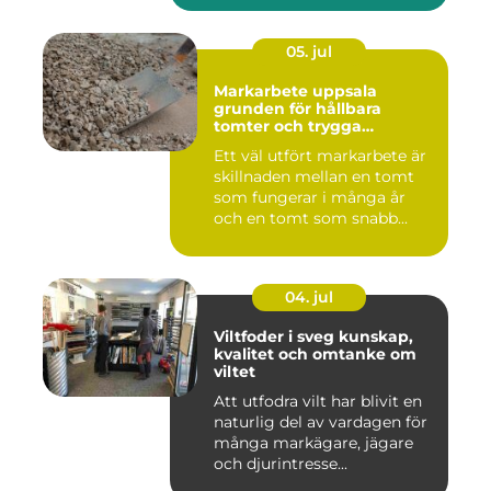
05. jul
Markarbete uppsala
grunden för hållbara
tomter och trygga
byggprojekt
Ett väl utfört markarbete är
skillnaden mellan en tomt
som fungerar i många år
och en tomt som snabb...
04. jul
Viltfoder i sveg kunskap,
kvalitet och omtanke om
viltet
Att utfodra vilt har blivit en
naturlig del av vardagen för
många markägare, jägare
och djurintresse...