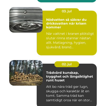
03. jul
Nödvatten så säkrar du
dricksvatten när krisen
kommer
När vattnet i kranen plötsligt
slutar rinna stannar nästan
allt. Matlagning, hygien,
sjukvård, brand...
02. jul
Trädvård kunskap,
trygghet och långsiktighet
runt huset
Att bo nära träd ger lugn,
skugga och karaktär åt en
tomt. Samma träd kan
samtidigt oroa när en stor...