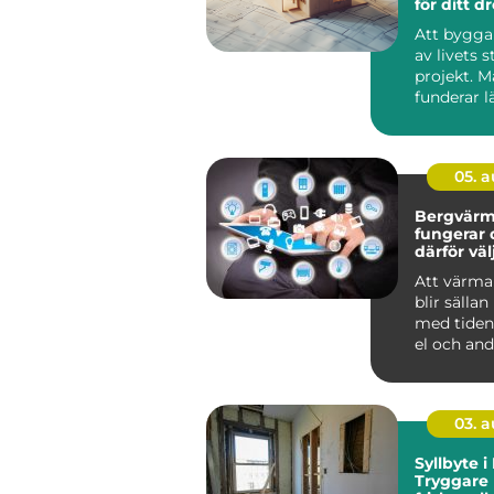
för ditt 
Att bygga 
av livets s
projekt. 
funderar l
jämför pris
ritni...
05. 
Bergvärm
fungerar 
därför vä
denna lö
Att värma
blir sällan
med tiden.
el och andr
03. 
Syllbyte 
Tryggare