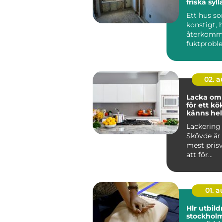
friska syll
Ett hus s
konstigt, 
återkom
fuktproble
diffusa
inomhusbe
02. 
Lacka om
för ett k
känns hel
Lackering
Skövde är 
mest pris
att för...
01. 
Hlr utbild
stockholm kunsk