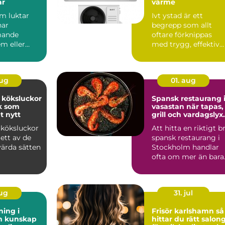
ar
värme
om luktar
Ivt ystad är ett
har
begrepp som allt
mande
oftare förknippas
m eller
med trygg, effektiv
och hållbar värme i
svär kan...
sydliga ...
aug
01. aug
 köksluckor
Spansk restaurang 
ök som
vasastan när tapas,
t nytt
grill och vardagslyx
möts
 köksluckor
Att hitta en riktigt b
ett av de
spansk restaurang i
värda sätten
Stockholm handlar
ofta om mer än bara
maten. Många söke...
aug
31. jul
ning i
Frisör karlshamn så
ap
hittar du rätt salon