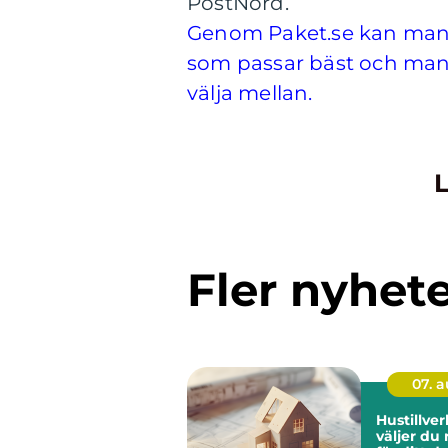
PostNord.
Genom Paket.se kan man 
som passar bäst och man 
välja mellan.
L
Fler nyhet
07. 
Hustillverk
väljer du 