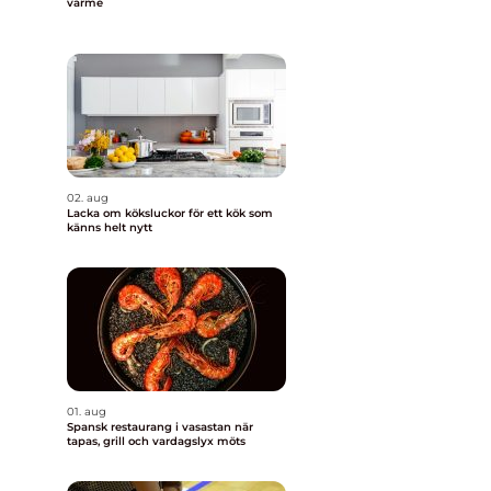
värme
02. aug
Lacka om köksluckor för ett kök som
känns helt nytt
01. aug
Spansk restaurang i vasastan när
tapas, grill och vardagslyx möts