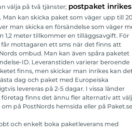
postpaket inrikes
 välja på två tjänster;
s
. Man kan skicka paket som väger upp till 2
över man skicka en försändelse som väger m
än 1,2 meter tillkommer en tilläggsavgift. För
 får mottagaren ett sms när det finns att
Nords ombud. Man kan även spåra paketet
ändelse-ID. Leveranstiden varierar beroende
ketet finns, men skickar man inrikes kan de
nästa dag och paket med Europeiska
gtvis levereras på 2-5 dagar. I vissa länder
företag finns det ännu fler alternativ att väl
om på PostNords hemsida eller på Paket.se
bbt och enkelt boka paketleverans med