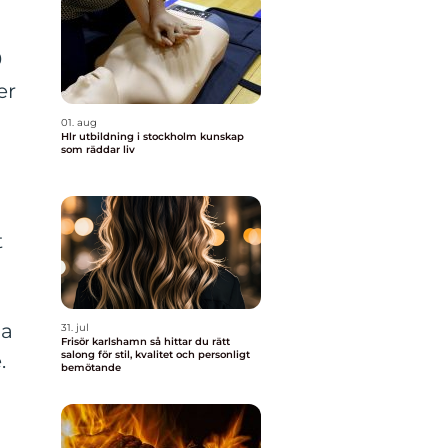
0
er
01. aug
Hlr utbildning i stockholm kunskap
som räddar liv
t
ja
31. jul
Frisör karlshamn så hittar du rätt
salong för stil, kvalitet och personligt
.
bemötande