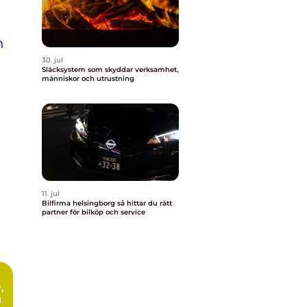
n
30. jul
Släcksystem som skyddar verksamhet,
människor och utrustning
11. jul
Bilfirma helsingborg så hittar du rätt
partner för bilköp och service
g