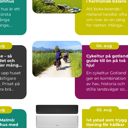
drömhus
i harmonisk balans
hus är ett
Att boka boende i
törsta
Halland handlar ofta
Många
om mer än en säng
änge,
för natten. Många
er, tittar på
söker lugn, närhet til
n...
aug
04. aug
e – så
Cykeltur på gotlan
det och
guide till ön på två
ljer många
hjul
sning
 upp huset
En cykeltur Gotland
 billigare
ger en kombination
 Priset på
av hav, historia och
a brä...
stilla landsvägar so
är svår att hitta ...
aug
02. aug
i Malmö:
Ivt ystad som trygg
 hus med
lösning för hållbar