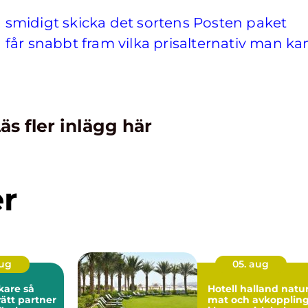
smidigt skicka det sortens Posten paket
får snabbt fram vilka prisalternativ man ka
äs fler inlägg här
er
aug
05. aug
are så
Hotell halland natur,
rätt partner
mat och avkopplin