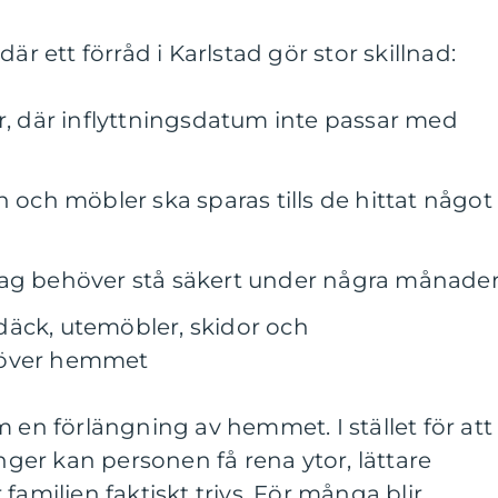
är ett förråd i Karlstad gör stor skillnad:
er, där inflyttningsdatum inte passar med
n och möbler ska sparas tills de hittat något
hag behöver stå säkert under några månade
äck, utemöbler, skidor och
 över hemmet
m en förlängning av hemmet. I stället för att
onger kan personen få rena ytor, lättare
familjen faktiskt trivs. För många blir