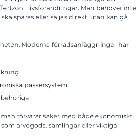
ffertzon i livsförändringar. Man behöver inte
ska sparas eller säljas direkt, utan kan gå
gheten. Moderna förrådsanläggningar har
akning
ktroniska passersystem
obehöriga
 man förvarar saker med både ekonomiskt
som arvegods, samlingar eller viktiga