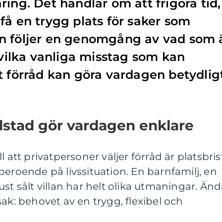
ing. Det handlar om att frigöra tid,
få en trygg plats för saker som
n följer en genomgång av vad som 
, vilka vanliga misstag som kan
t förråd kan göra vardagen betydlig
rlstad gör vardagen enklare
 att privatpersoner väljer förråd är platsbris
beroende på livssituation. En barnfamilj, en
st sålt villan har helt olika utmaningar. Än
ak: behovet av en trygg, flexibel och