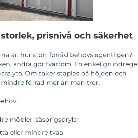
 storlek, prisnivå och säkerhet
rna är: hur stort förråd behövs egentligen?
ken, andra gör tvärtom. En enkel grundrege
 bara yta. Om saker staplas på höjden och
mindre förråd mer än man tror.
behov:
dre möbler, säsongsprylar
tta eller mindre tvåa