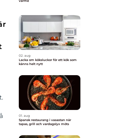
värme
är
t
02. aug
Lacka om köksluckor för ett kök som
känns helt nytt
t.
då
01. aug
Spansk restaurang i vasastan när
tapas, grill och vardagslyx möts