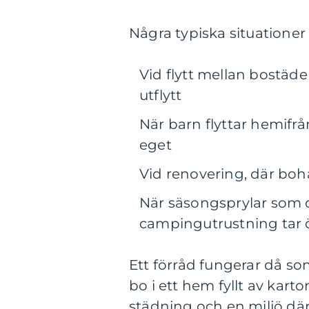
Några typiska situationer d
Vid flytt mellan bostäd
utflytt
När barn flyttar hemifrå
eget
Vid renovering, där bo
När säsongsprylar som d
campingutrustning tar
Ett förråd fungerar då so
bo i ett hem fyllt av kart
städning och en miljö där 