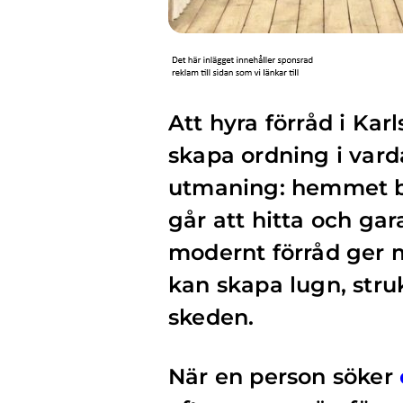
Att hyra förråd i Karl
skapa ordning i var
utmaning: hemmet bli
går att hitta och ga
modernt förråd ger 
kan skapa lugn, strukt
skeden.
När en person söker