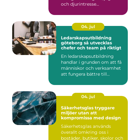
och djurintresse...
04. jul
Ledarskapsutbildning
göteborg så utvecklas
chefer och team på riktigt
En ledarskapsutbildning
handlar i grunden om att få
människor och verksamhet
att fungera bättre till...
04. jul
Säkerhetsglas tryggare
miljöer utan att
kompromissa med design
Säkerhetsglas används
överallt omkring oss i
bostäder, butiker, skolor och