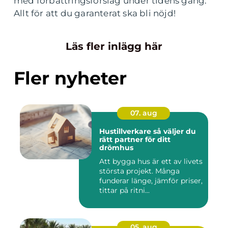
med förbättringsförslag under tidens gång.
Allt för att du garanterat ska bli nöjd!
Läs fler inlägg här
Fler nyheter
07. aug
Hustillverkare så väljer du
rätt partner för ditt
drömhus
Att bygga hus är ett av livets
största projekt. Många
funderar länge, jämför priser,
tittar på ritni...
05. aug