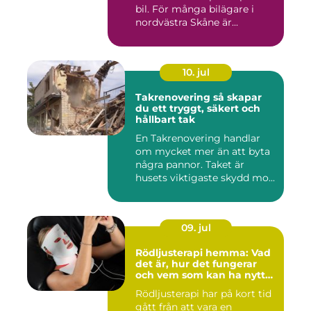
bil. För många bilägare i
nordvästra Skåne är...
10. jul
Takrenovering så skapar
du ett tryggt, säkert och
hållbart tak
En Takrenovering handlar
om mycket mer än att byta
några pannor. Taket är
husets viktigaste skydd mo...
09. jul
Rödljusterapi hemma: Vad
det är, hur det fungerar
och vem som kan ha nytta
av det
Rödljusterapi har på kort tid
gått från att vara en