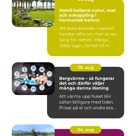
Hotell halland natur, mat
och avkoppling i
harmonisk balans
Att boka boende i Halland
handlar ofta om mer än en
säng för natten. Många
söker lugn, närhet till n...
05. aug
Bergvärme – så fungerar
det och därför väljer
många denna lösning
Att värma upp huset blir
sällan billigare med tiden.
Priset på el och andra brä...
04. aug