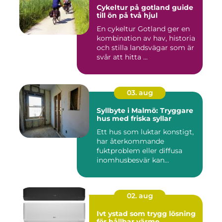
Cykeltur på gotland guide
till ön på två hjul
En cykeltur Gotland ger en
kombination av hav, historia
och stilla landsvägar som är
svår att hitta ...
03. aug
Syllbyte i Malmö: Tryggare
hus med friska syllar
Ett hus som luktar konstigt,
har återkommande
fuktproblem eller diffusa
inomhusbesvär kan...
02. aug
Ivt ystad som trygg lösning
för hållbar värme