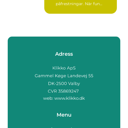
påfrestningar. När fun...
Adress
web:
www.klikko.dk
Menu