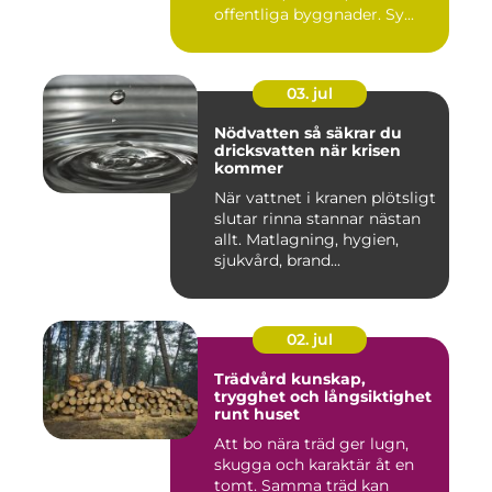
offentliga byggnader. Sy...
03. jul
Nödvatten så säkrar du
dricksvatten när krisen
kommer
När vattnet i kranen plötsligt
slutar rinna stannar nästan
allt. Matlagning, hygien,
sjukvård, brand...
02. jul
Trädvård kunskap,
trygghet och långsiktighet
runt huset
Att bo nära träd ger lugn,
skugga och karaktär åt en
tomt. Samma träd kan