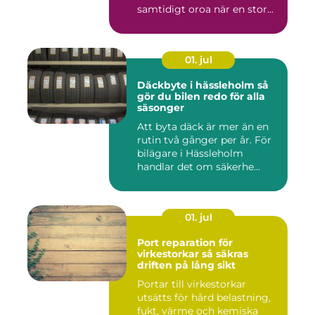
samtidigt oroa när en stor...
01. jul
Däckbyte i hässleholm så
gör du bilen redo för alla
säsonger
Att byta däck är mer än en
rutin två gånger per år. För
bilägare i Hässleholm
handlar det om säkerhe...
01. jul
Port reparation för
virkestorkar så säkras
driften på lång sikt
Portar till virkestorkar
utsätts för hård belastning,
fukt, värme och kemiska