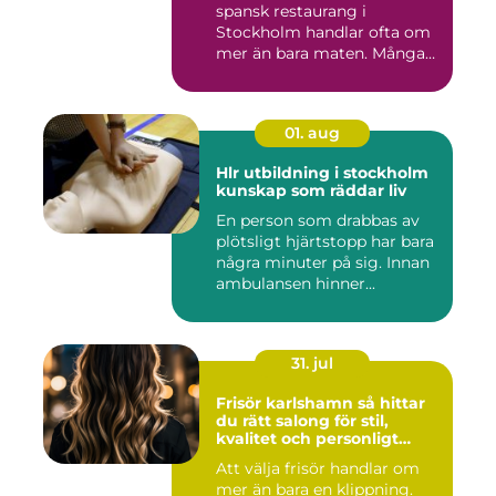
spansk restaurang i
Stockholm handlar ofta om
mer än bara maten. Många
söke...
01. aug
Hlr utbildning i stockholm
kunskap som räddar liv
En person som drabbas av
plötsligt hjärtstopp har bara
några minuter på sig. Innan
ambulansen hinner...
31. jul
Frisör karlshamn så hittar
du rätt salong för stil,
kvalitet och personligt
bemötande
Att välja frisör handlar om
mer än bara en klippning.