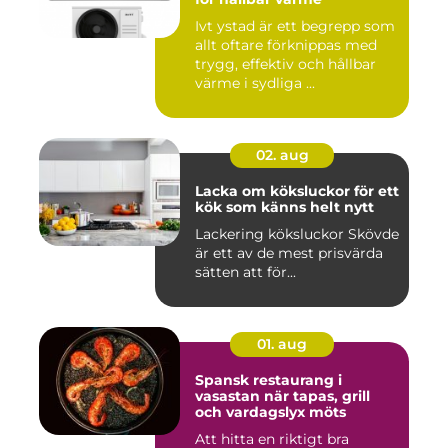
Ivt ystad är ett begrepp som
allt oftare förknippas med
trygg, effektiv och hållbar
värme i sydliga ...
02. aug
Lacka om köksluckor för ett
kök som känns helt nytt
Lackering köksluckor Skövde
är ett av de mest prisvärda
sätten att för...
01. aug
Spansk restaurang i
vasastan när tapas, grill
och vardagslyx möts
Att hitta en riktigt bra