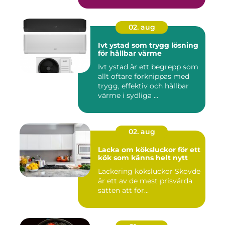
02. aug
Ivt ystad som trygg lösning
för hållbar värme
Ivt ystad är ett begrepp som
allt oftare förknippas med
trygg, effektiv och hållbar
värme i sydliga ...
02. aug
Lacka om köksluckor för ett
kök som känns helt nytt
Lackering köksluckor Skövde
är ett av de mest prisvärda
sätten att för...