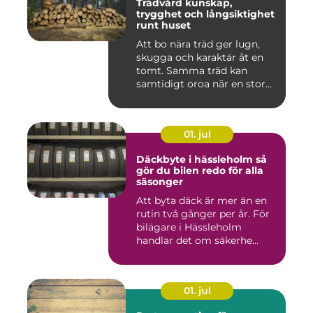
Trädvård kunskap,
trygghet och långsiktighet
runt huset
Att bo nära träd ger lugn,
skugga och karaktär åt en
tomt. Samma träd kan
samtidigt oroa när en stor...
01. jul
Däckbyte i hässleholm så
gör du bilen redo för alla
säsonger
Att byta däck är mer än en
rutin två gånger per år. För
bilägare i Hässleholm
handlar det om säkerhe...
01. jul