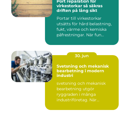
Port reparation för
virkestorkar så säkras
driften på lång sikt
Portar till virkestorkar
utsätts för hård belastning,
fukt, värme och kemiska
påfrestningar. När fun...
30. jun
Svetsning och mekanisk
bearbetning i modern
industri
svetsning och mekanisk
bearbetning utgör
ryggraden i många
industriföretag. När
komplexa anläggninga...