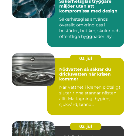
Säkerhetsglas tryggare
miljöer utan att
kompromissa med design
Säkerhetsglas används
överallt omkring oss i
bostäder, butiker, skolor och
offentliga byggnader. Sy...
03. jul
Nödvatten så säkrar du
dricksvatten när krisen
kommer
När vattnet i kranen plötsligt
slutar rinna stannar nästan
allt. Matlagning, hygien,
sjukvård, brand...
02. jul