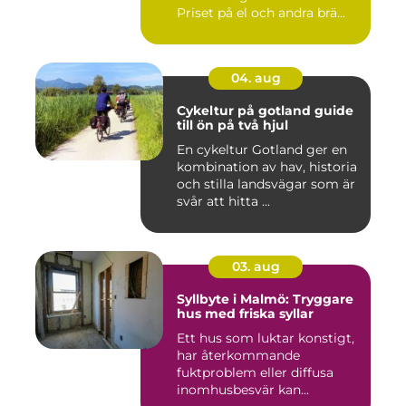
Priset på el och andra brä...
04. aug
Cykeltur på gotland guide
till ön på två hjul
En cykeltur Gotland ger en
kombination av hav, historia
och stilla landsvägar som är
svår att hitta ...
03. aug
Syllbyte i Malmö: Tryggare
hus med friska syllar
Ett hus som luktar konstigt,
har återkommande
fuktproblem eller diffusa
inomhusbesvär kan...