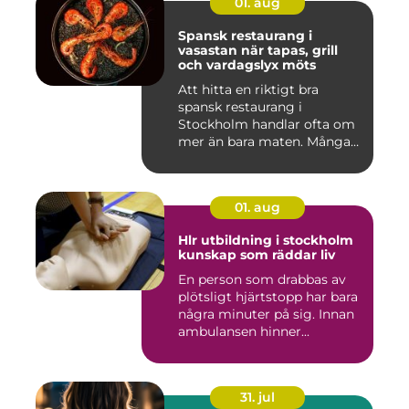
01. aug
Spansk restaurang i
vasastan när tapas, grill
och vardagslyx möts
Att hitta en riktigt bra
spansk restaurang i
Stockholm handlar ofta om
mer än bara maten. Många
söke...
01. aug
Hlr utbildning i stockholm
kunskap som räddar liv
En person som drabbas av
plötsligt hjärtstopp har bara
några minuter på sig. Innan
ambulansen hinner...
31. jul