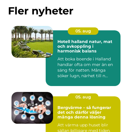
Fler nyheter
05. aug
Hotell halland natur, mat
och avkoppling i
harmonisk balans
Att boka boende i Halland
handlar ofta om mer än en
säng för natten. Många
söker lugn, närhet till n...
05. aug
Bergvärme – så fungerar
det och därför väljer
många denna lösning
Att värma upp huset blir
sällan billigare med tiden.