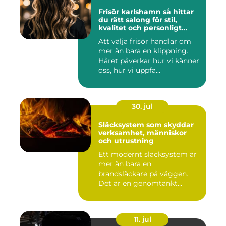
Frisör karlshamn så hittar
du rätt salong för stil,
kvalitet och personligt
bemötande
Att välja frisör handlar om
mer än bara en klippning.
Håret påverkar hur vi känner
oss, hur vi uppfa...
30. jul
Släcksystem som skyddar
verksamhet, människor
och utrustning
Ett modernt släcksystem är
mer än bara en
brandsläckare på väggen.
Det är en genomtänkt
lösning som ...
11. jul