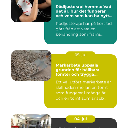
Rödljusterapi hemma: Vad
det är, hur det fungerar
och vem som kan ha nytta
av det
Rödljusterapi har på kort tid
gått från att vara en
behandling som främs...
05. jul
Markarbete uppsala
grunden för hållbara
tomter och trygga
byggprojekt
Ett väl utfört markarbete är
skillnaden mellan en tomt
som fungerar i många år
och en tomt som snabb...
04. jul