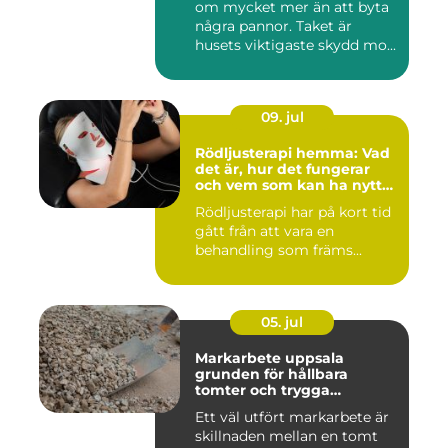
om mycket mer än att byta
några pannor. Taket är
husets viktigaste skydd mo...
09. jul
Rödljusterapi hemma: Vad
det är, hur det fungerar
och vem som kan ha nytta
av det
Rödljusterapi har på kort tid
gått från att vara en
behandling som främs...
05. jul
Markarbete uppsala
grunden för hållbara
tomter och trygga
byggprojekt
Ett väl utfört markarbete är
skillnaden mellan en tomt