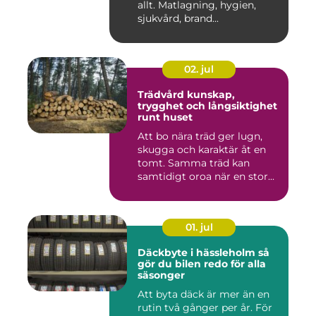
allt. Matlagning, hygien,
sjukvård, brand...
02. jul
Trädvård kunskap,
trygghet och långsiktighet
runt huset
Att bo nära träd ger lugn,
skugga och karaktär åt en
tomt. Samma träd kan
samtidigt oroa när en stor...
01. jul
Däckbyte i hässleholm så
gör du bilen redo för alla
säsonger
Att byta däck är mer än en
rutin två gånger per år. För