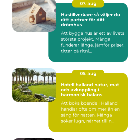
07. aug
Hustillverkare så väljer du
rätt partner för ditt
drömhus
Att bygga hus är ett av livets
största projekt. Många
funderar länge, jämför priser,
tittar på ritni...
05. aug
Hotell halland natur, mat
och avkoppling i
harmonisk balans
Att boka boende i Halland
handlar ofta om mer än en
säng för natten. Många
söker lugn, närhet till n...