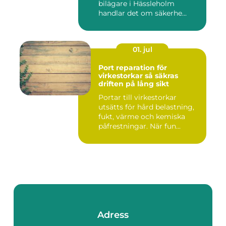
bilägare i Hässleholm
handlar det om säkerhe...
01. jul
Port reparation för
virkestorkar så säkras
driften på lång sikt
Portar till virkestorkar
utsätts för hård belastning,
fukt, värme och kemiska
påfrestningar. När fun...
Adress