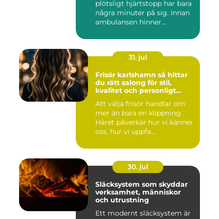
plötsligt hjärtstopp har bara
några minuter på sig. Innan
ambulansen hinner...
31. jul
Frisör karlshamn så hittar
du rätt salong för stil,
kvalitet och personligt
bemötande
Att välja frisör handlar om
mer än bara en klippning.
Håret påverkar hur vi känner
oss, hur vi uppfa...
30. jul
Släcksystem som skyddar
verksamhet, människor
och utrustning
Ett modernt släcksystem är