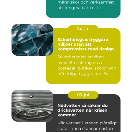
människor och verksamhet
att fungera bättre till...
04. jul
Säkerhetsglas tryggare
miljöer utan att
kompromissa med design
Säkerhetsglas används
överallt omkring oss i
bostäder, butiker, skolor och
offentliga byggnader. Sy...
03. jul
Nödvatten så säkrar du
dricksvatten när krisen
kommer
När vattnet i kranen plötsligt
slutar rinna stannar nästan