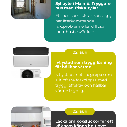
Syllbyte i Malmö: Tryggare
hus med friska syllar
Ett hus som luktar konstigt,
har återkommande
fuktproblem eller diffusa
inomhusbesvär kan...
02. aug
Ivt ystad som trygg lösning
för hållbar värme
Ivt ystad är ett begrepp som
allt oftare förknippas med
trygg, effektiv och hållbar
värme i sydliga ...
02. aug
Lacka om köksluckor för ett
kök som känns helt nytt