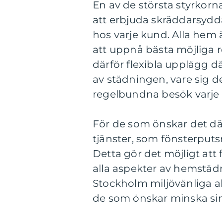
En av de största styrkor
att erbjuda skräddarsydd
hos varje kund. Alla hem ä
att uppnå bästa möjliga r
därför flexibla upplägg 
av städningen, vare sig 
regelbundna besök varje 
För de som önskar det där 
tjänster, som fönsterputsn
Detta gör det möjligt att
alla aspekter av hemstädn
Stockholm miljövänliga alt
de som önskar minska sin