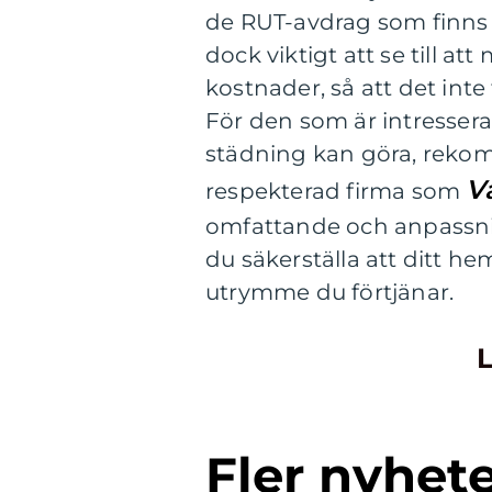
de RUT-avdrag som finns t
dock viktigt att se till at
kostnader, så att det inte
För den som är intressera
städning kan göra, reko
V
respekterad firma som
omfattande och anpassnin
du säkerställa att ditt 
utrymme du förtjänar.
L
Fler nyhet