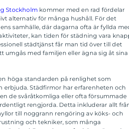
g Stockholm
kommer med en rad fördelar
tivt alternativ för många hushåll. För det
agens samhälle, där dagarna ofta är fyllda me
 aktiviteter, kan tiden för städning vara knap
sionell städtjänst får man tid över till det
t umgås med familjen eller ägna sig åt sina
den höga standarden på renlighet som
an erbjuda. Städfirmor har erfarenheten och
 även de svåråtkomliga eller ofta försummade
dentligt rengjorda. Detta inkluderar allt frå
lor till noggrann rengöring av köks- och
trustning och tekniker, som många