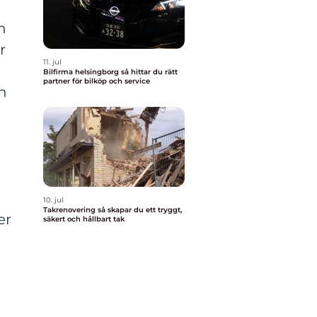
n
r
11. jul
r
Bilfirma helsingborg så hittar du rätt
partner för bilköp och service
n
.
10. jul
Takrenovering så skapar du ett tryggt,
er
säkert och hållbart tak