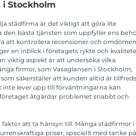
a i Stockholm
ja städfirma är det viktigt att göra lite
tta den bästa tjänsten som uppfyller ens beho
 bra att kontrollera recensioner och omdöme
er en inblick i företagets rykte och kvalitet
n viktig aspekt är att undersöka vilka
ånga firmor, som Vasaglansen i Stockholm,
om säkerställer att kunden alltid är tillfred
inte lever upp till förväntningarna kan
 företaget åtgärdar problemet snabbt och
 faktor att ta hänsyn till. Många städfirmor i
rrenskraftiga priser, speciellt med tanke p