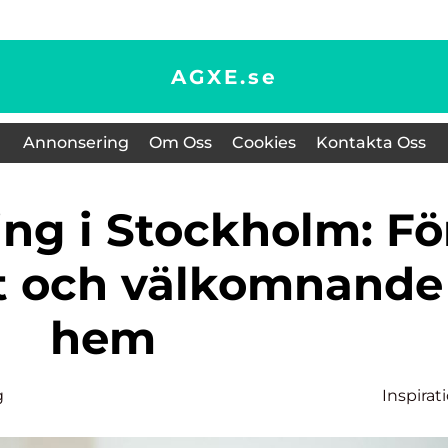
AGXE.
se
Annonsering
Om Oss
Cookies
Kontakta Oss
ht och välkomnande
hem
g
Inspirat