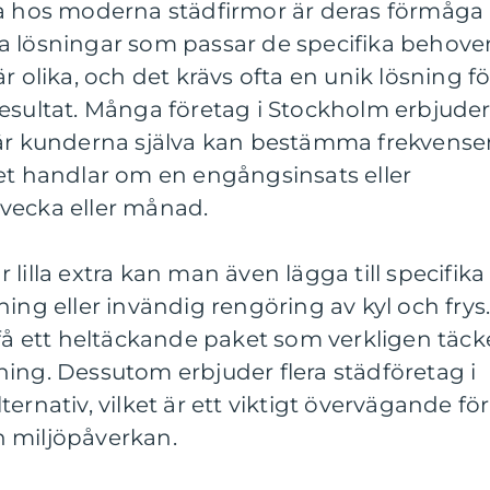
na hos moderna städfirmor är deras förmåga
a lösningar som passar de specifika behove
r olika, och det krävs ofta en unik lösning fö
esultat. Många företag i Stockholm erbjude
där kunderna själva kan bestämma frekvense
det handlar om en engångsinsats eller
vecka eller månad.
lilla extra kan man även lägga till specifika
ing eller invändig rengöring av kyl och frys
 få ett heltäckande paket som verkligen täck
ing. Dessutom erbjuder flera städföretag i
ernativ, vilket är ett viktigt övervägande för
 miljöpåverkan.