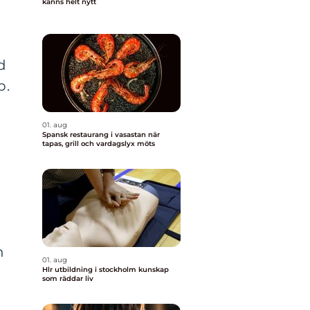
känns helt nytt
d
p.
01. aug
Spansk restaurang i vasastan när
tapas, grill och vardagslyx möts
n
01. aug
Hlr utbildning i stockholm kunskap
som räddar liv