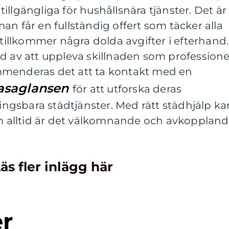
illgängliga för hushållsnära tjänster. Det är
t man får en fullständig offert som täcker alla
 tillkommer några dolda avgifter i efterhand.
d av att uppleva skillnaden som professione
mmenderas det att ta kontakt med en
asaglansen
för att utforska deras
gsbara städtjänster. Med rätt städhjälp ka
hem alltid är det välkomnande och avkopplan
äs fler inlägg här
er