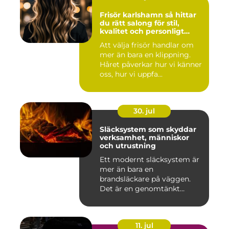
Frisör karlshamn så hittar
du rätt salong för stil,
kvalitet och personligt
bemötande
Att välja frisör handlar om
mer än bara en klippning.
Håret påverkar hur vi känner
oss, hur vi uppfa...
30. jul
Släcksystem som skyddar
verksamhet, människor
och utrustning
Ett modernt släcksystem är
mer än bara en
brandsläckare på väggen.
Det är en genomtänkt
lösning som ...
11. jul