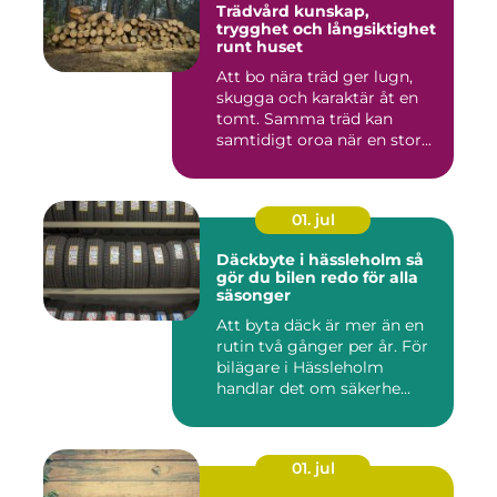
Trädvård kunskap,
trygghet och långsiktighet
runt huset
Att bo nära träd ger lugn,
skugga och karaktär åt en
tomt. Samma träd kan
samtidigt oroa när en stor...
01. jul
Däckbyte i hässleholm så
gör du bilen redo för alla
säsonger
Att byta däck är mer än en
rutin två gånger per år. För
bilägare i Hässleholm
handlar det om säkerhe...
01. jul