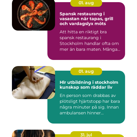
01. aug
Spansk restaurang i
vasastan när tapas, grill
och vardagslyx möts
Att hitta en riktigt bra
spansk restaurang i
Stockholm handlar ofta om
mer än bara maten. Många
söke...
01. aug
Hlr utbildning i stockholm
kunskap som räddar liv
En person som drabbas av
plötsligt hjärtstopp har bara
några minuter på sig. Innan
ambulansen hinner...
31. jul