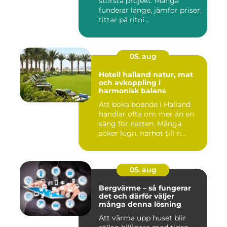
största projekt. Många
funderar länge, jämför priser,
tittar på ritni...
05. aug
Hotell halland natur, mat
och avkoppling i
harmonisk balans
Att boka boende i Halland
handlar ofta om mer än en
säng för natten. Många
söker lugn, närhet till n...
05. aug
Bergvärme – så fungerar
det och därför väljer
många denna lösning
Att värma upp huset blir