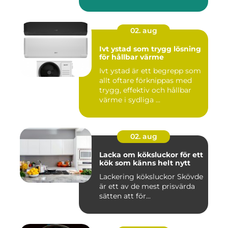
02. aug
Ivt ystad som trygg lösning
för hållbar värme
Ivt ystad är ett begrepp som
allt oftare förknippas med
trygg, effektiv och hållbar
värme i sydliga ...
02. aug
Lacka om köksluckor för ett
kök som känns helt nytt
Lackering köksluckor Skövde
är ett av de mest prisvärda
sätten att för...