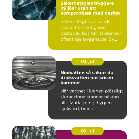
Säkerhetsglas tryggare
miljöer utan att
kompromissa med design
Säkerhetsglas används
överallt omkring oss i
bostäder, butiker, skolor och
offentliga byggnader. Sy...
03. jul
Nödvatten så säkrar du
dricksvatten när krisen
kommer
När vattnet i kranen plötsligt
slutar rinna stannar nästan
allt. Matlagning, hygien,
sjukvård, brand...
02. jul