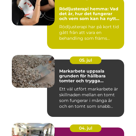
Rödljusterapi hemma: Vad
det är, hur det fungerar
och vem som kan ha nytta
av det
Rödljusterapi har på kort tid
gått från att vara en
behandling som främs...
05. jul
Markarbete uppsala
grunden för hållbara
tomter och trygga
byggprojekt
Ett väl utfört markarbete är
skillnaden mellan en tomt
som fungerar i många år
och en tomt som snabb...
04. jul