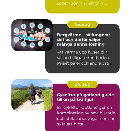
söker lugn, närhet till n...
05. aug
Bergvärme – så fungerar
det och därför väljer
många denna lösning
Att värma upp huset blir
sällan billigare med tiden.
Priset på el och andra brä...
04. aug
Cykeltur på gotland guide
till ön på två hjul
En cykeltur Gotland ger en
kombination av hav, historia
och stilla landsvägar som är
svår att hitta ...