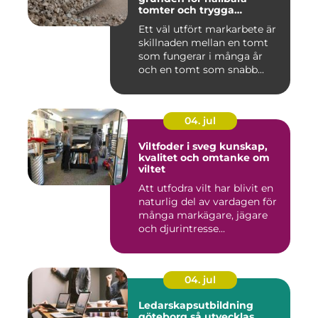
tomter och trygga
byggprojekt
Ett väl utfört markarbete är
skillnaden mellan en tomt
som fungerar i många år
och en tomt som snabb...
04. jul
Viltfoder i sveg kunskap,
kvalitet och omtanke om
viltet
Att utfodra vilt har blivit en
naturlig del av vardagen för
många markägare, jägare
och djurintresse...
04. jul
Ledarskapsutbildning
göteborg så utvecklas