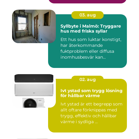
03. aug
Syllbyte i Malmö: Tryggare
hus med friska syllar
Ett hus som luktar konstigt,
har återkommande
fuktproblem eller diffusa
inomhusbesvär kan...
02. aug
Ivt ystad som trygg lösning
för hållbar värme
Ivt ystad är ett begrepp som
allt oftare förknippas med
trygg, effektiv och hållbar
värme i sydliga ...