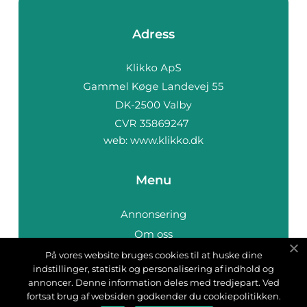
Adress
web:
www.klikko.dk
Menu
Annonsering
Om oss
Cookies
På vores website bruges cookies til at huske dine
indstillinger, statistik og personalisering af indhold og
Kontakta oss
annoncer. Denne information deles med tredjepart. Ved
Sitemap
fortsat brug af websiden godkender du cookiepolitikken.