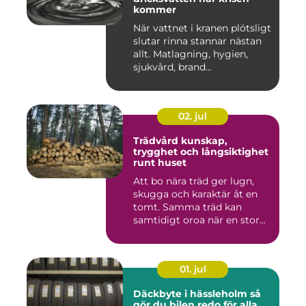
kommer
När vattnet i kranen plötsligt
slutar rinna stannar nästan
allt. Matlagning, hygien,
sjukvård, brand...
02. jul
Trädvård kunskap,
trygghet och långsiktighet
runt huset
Att bo nära träd ger lugn,
skugga och karaktär åt en
tomt. Samma träd kan
samtidigt oroa när en stor...
01. jul
Däckbyte i hässleholm så
gör du bilen redo för alla