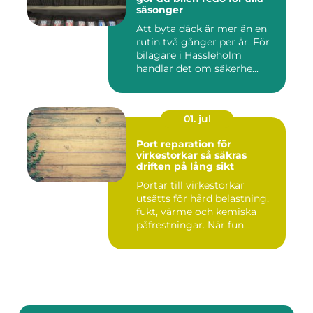
säsonger
Att byta däck är mer än en
rutin två gånger per år. För
bilägare i Hässleholm
handlar det om säkerhe...
01. jul
Port reparation för
virkestorkar så säkras
driften på lång sikt
Portar till virkestorkar
utsätts för hård belastning,
fukt, värme och kemiska
påfrestningar. När fun...