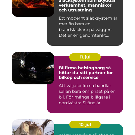
Släcksystem som skyddar
verksamhet, människor
och utrustning
Ett modernt släcksystem är
mer än bara en
brandsläckare på väggen.
Det är en genomtänkt
lösning som ...
11. jul
Bilfirma helsingborg så
hittar du rätt partner för
bilköp och service
Att välja bilfirma handlar
sällan bara om priset på en
bil. För många bilägare i
nordvästra Skåne är...
10. jul