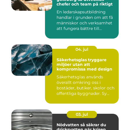
chefer och team på riktigt
En ledarskapsutbildning
handlar i grunden om att få
människor och verksamhet
att fungera bättre till...
04. jul
Säkerhetsglas tryggare
miljöer utan att
kompromissa med design
Säkerhetsglas används
överallt omkring oss i
bostäder, butiker, skolor och
offentliga byggnader. Sy...
03. jul
Nödvatten så säkrar du
dricksvatten när krisen