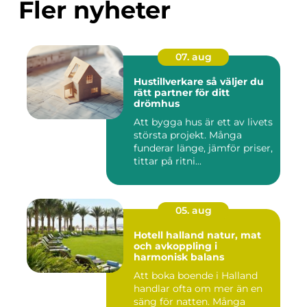
Fler nyheter
07. aug
Hustillverkare så väljer du
rätt partner för ditt
drömhus
Att bygga hus är ett av livets
största projekt. Många
funderar länge, jämför priser,
tittar på ritni...
05. aug
Hotell halland natur, mat
och avkoppling i
harmonisk balans
Att boka boende i Halland
handlar ofta om mer än en
säng för natten. Många