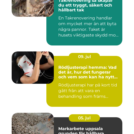
Takrenovering så skapar
du ett tryggt, säkert och
hållbart tak
En Takrenovering handlar
om mycket mer än att byta
några pannor. Taket är
husets viktigaste skydd mo...
09. jul
Rödljusterapi hemma: Vad
det är, hur det fungerar
och vem som kan ha nytta
av det
Rödljusterapi har på kort tid
gått från att vara en
behandling som främs...
05. jul
Markarbete uppsala
grunden för hållbara