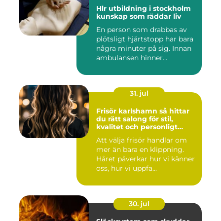
Hlr utbildning i stockholm
kunskap som räddar liv
En person som drabbas av
plötsligt hjärtstopp har bara
några minuter på sig. Innan
ambulansen hinner...
31. jul
Frisör karlshamn så hittar
du rätt salong för stil,
kvalitet och personligt
bemötande
Att välja frisör handlar om
mer än bara en klippning.
Håret påverkar hur vi känner
oss, hur vi uppfa...
30. jul