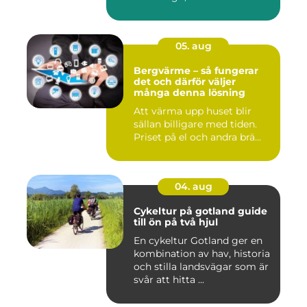
05. aug
Bergvärme – så fungerar
det och därför väljer
många denna lösning
Att värma upp huset blir
sällan billigare med tiden.
Priset på el och andra brä...
04. aug
Cykeltur på gotland guide
till ön på två hjul
En cykeltur Gotland ger en
kombination av hav, historia
och stilla landsvägar som är
svår att hitta ...