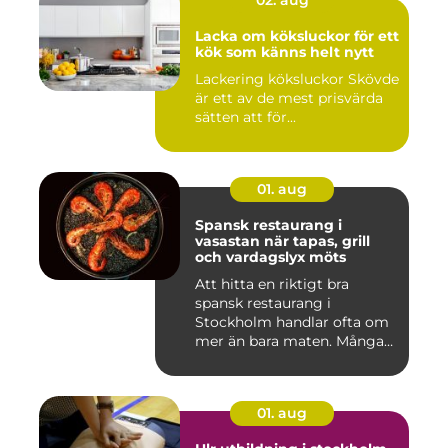
02. aug
Lacka om köksluckor för ett
kök som känns helt nytt
Lackering köksluckor Skövde
är ett av de mest prisvärda
sätten att för...
01. aug
Spansk restaurang i
vasastan när tapas, grill
och vardagslyx möts
Att hitta en riktigt bra
spansk restaurang i
Stockholm handlar ofta om
mer än bara maten. Många
söke...
01. aug