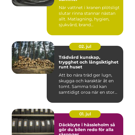
När vattnet i kranen plötsligt
slutar rinna stannar nästan
allt. Matlagning, hygien,
sjukvård, brand...
02. jul
Trädvård kunskap,
trygghet och långsiktighet
runt huset
Att bo nära träd ger lugn,
skugga och karaktär åt en
tomt. Samma träd kan
samtidigt oroa när en stor...
01. jul
Däckbyte i hässleholm så
gör du bilen redo för alla
säsonger