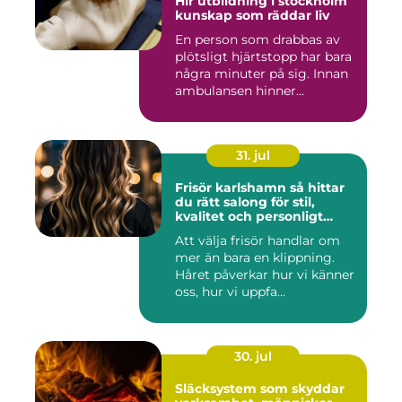
Hlr utbildning i stockholm
kunskap som räddar liv
En person som drabbas av
plötsligt hjärtstopp har bara
några minuter på sig. Innan
ambulansen hinner...
31. jul
Frisör karlshamn så hittar
du rätt salong för stil,
kvalitet och personligt
bemötande
Att välja frisör handlar om
mer än bara en klippning.
Håret påverkar hur vi känner
oss, hur vi uppfa...
30. jul
Släcksystem som skyddar