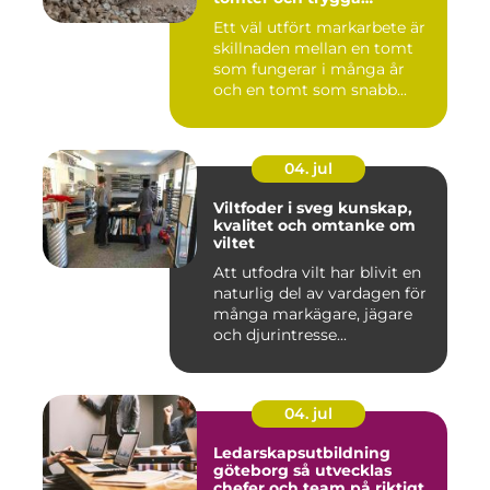
byggprojekt
Ett väl utfört markarbete är
skillnaden mellan en tomt
som fungerar i många år
och en tomt som snabb...
04. jul
Viltfoder i sveg kunskap,
kvalitet och omtanke om
viltet
Att utfodra vilt har blivit en
naturlig del av vardagen för
många markägare, jägare
och djurintresse...
04. jul
Ledarskapsutbildning
göteborg så utvecklas
chefer och team på riktigt