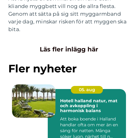
kliande myggbett vill nog de allra flesta.
Genom att sätta på sig sitt myggarmband
varje dag, minskar risken för att myggen ska
bita.
Läs fler inlägg här
Fler nyheter
05. aug
Hotell halland natur, mat
och avkoppling i
harmonisk balans
Att boka boende i Halland
handlar ofta om mer än en
säng för natten. Många
söker lugn, närhet till n...