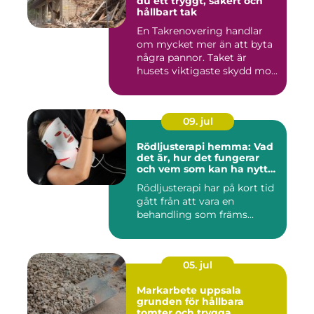
du ett tryggt, säkert och
hållbart tak
En Takrenovering handlar
om mycket mer än att byta
några pannor. Taket är
husets viktigaste skydd mo...
09. jul
Rödljusterapi hemma: Vad
det är, hur det fungerar
och vem som kan ha nytta
av det
Rödljusterapi har på kort tid
gått från att vara en
behandling som främs...
05. jul
Markarbete uppsala
grunden för hållbara
tomter och trygga