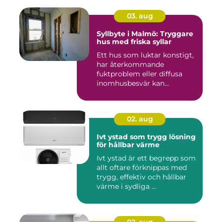
03. aug
Syllbyte i Malmö: Tryggare
hus med friska syllar
Ett hus som luktar konstigt,
har återkommande
fuktproblem eller diffusa
inomhusbesvär kan...
02. aug
Ivt ystad som trygg lösning
för hållbar värme
Ivt ystad är ett begrepp som
allt oftare förknippas med
trygg, effektiv och hållbar
värme i sydliga ...