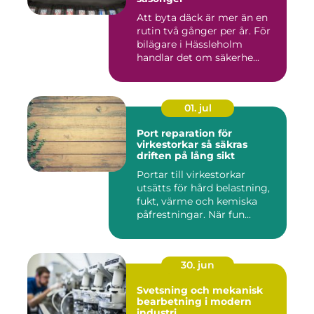
Att byta däck är mer än en
rutin två gånger per år. För
bilägare i Hässleholm
handlar det om säkerhe...
01. jul
Port reparation för
virkestorkar så säkras
driften på lång sikt
Portar till virkestorkar
utsätts för hård belastning,
fukt, värme och kemiska
påfrestningar. När fun...
30. jun
Svetsning och mekanisk
bearbetning i modern
industri