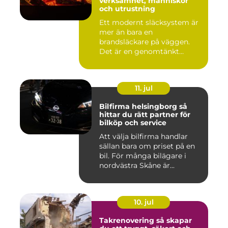
verksamhet, människor
och utrustning
Ett modernt släcksystem är
mer än bara en
brandsläckare på väggen.
Det är en genomtänkt
lösning som ...
11. jul
Bilfirma helsingborg så
hittar du rätt partner för
bilköp och service
Att välja bilfirma handlar
sällan bara om priset på en
bil. För många bilägare i
nordvästra Skåne är...
10. jul
Takrenovering så skapar