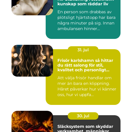
kunskap som räddar liv
En person som drabbas av
plötsligt hjärtstopp har bara
några minuter på sig. Innan
ambulansen hinner...
31. jul
Frisör karlshamn så hittar
du rätt salong för stil,
kvalitet och personligt
bemötande
Att välja frisör handlar om
mer än bara en klippning.
Håret påverkar hur vi känner
oss, hur vi uppfa...
30. jul
Släcksystem som skyddar
verksamhet, människor