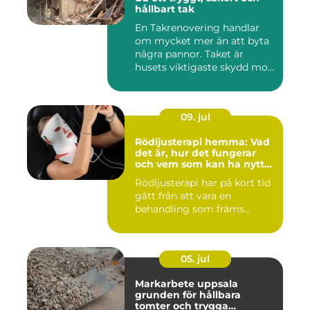
hållbart tak
En Takrenovering handlar
om mycket mer än att byta
några pannor. Taket är
husets viktigaste skydd mo...
09. jul
Rödljusterapi hemma: Vad
det är, hur det fungerar
och vem som kan ha nytta
av det
Rödljusterapi har på kort tid
gått från att vara en
behandling som främs...
05. jul
Markarbete uppsala
grunden för hållbara
tomter och trygga