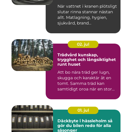
När vattnet i kranen plötsligt
slutar rinna stannar nästan
allt. Matlagning, hygien,
sjukvård, brand...
02. jul
Trädvård kunskap,
trygghet och långsiktighet
runt huset
Att bo nära träd ger lugn,
skugga och karaktär åt en
tomt. Samma träd kan
samtidigt oroa när en stor...
01. jul
Däckbyte i hässleholm så
gör du bilen redo för alla
säsonger