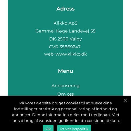
Adress
web:
www.klikko.dk
Menu
Annonsering
Om oss
Cookies
På vores website bruges cookies til at huske dine
indstillinger, statistik og personalisering af indhold og
Kontakta oss
annoncer. Denne information deles med tredjepart. Ved
Sitemap
fortsat brug af websiden godkender du cookiepolitikken.
Ok
Privatlivspolitik