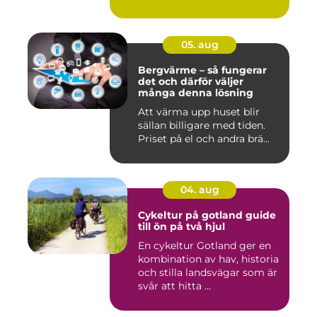
05. aug
Bergvärme – så fungerar
det och därför väljer
många denna lösning
Att värma upp huset blir
sällan billigare med tiden.
Priset på el och andra brä...
04. aug
Cykeltur på gotland guide
till ön på två hjul
En cykeltur Gotland ger en
kombination av hav, historia
och stilla landsvägar som är
svår att hitta ...