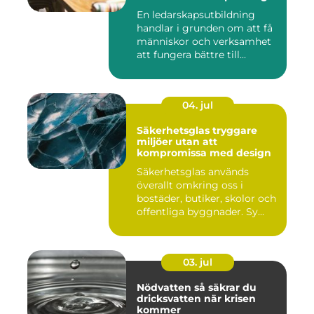
En ledarskapsutbildning
handlar i grunden om att få
människor och verksamhet
att fungera bättre till...
04. jul
Säkerhetsglas tryggare
miljöer utan att
kompromissa med design
Säkerhetsglas används
överallt omkring oss i
bostäder, butiker, skolor och
offentliga byggnader. Sy...
03. jul
Nödvatten så säkrar du
dricksvatten när krisen
kommer