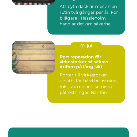
Att byta däck är mer än en
rutin två gånger per år. För
bilägare i Hässleholm
handlar det om säkerhe...
01. jul
Port reparation för
virkestorkar så säkras
driften på lång sikt
Portar till virkestorkar
utsätts för hård belastning,
fukt, värme och kemiska
påfrestningar. När fun...