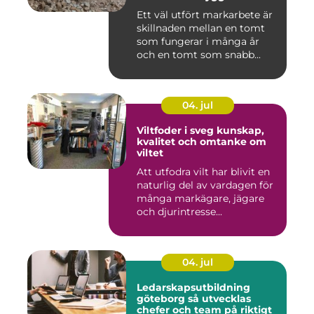
byggprojekt
Ett väl utfört markarbete är
skillnaden mellan en tomt
som fungerar i många år
och en tomt som snabb...
04. jul
Viltfoder i sveg kunskap,
kvalitet och omtanke om
viltet
Att utfodra vilt har blivit en
naturlig del av vardagen för
många markägare, jägare
och djurintresse...
04. jul
Ledarskapsutbildning
göteborg så utvecklas
chefer och team på riktigt