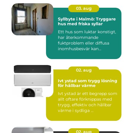
03. aug
Syllbyte i Malmö: Tryggare
hus med friska syllar
Ett hus som luktar konstigt,
har återkommande
fuktproblem eller diffusa
inomhusbesvär kan...
02. aug
Ivt ystad som trygg lösning
för hållbar värme
Ivt ystad är ett begrepp som
allt oftare förknippas med
trygg, effektiv och hållbar
värme i sydliga ...
02. aug