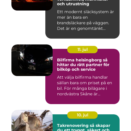
och utrustning
Ett modernt släcksystem är
mer än bara en
brandsläckare på väggen.
Det är en genomtänkt
lösning som ...
11. jul
Bilfirma helsingborg så
hittar du rätt partner för
bilköp och service
Att välja bilfirma handlar
sällan bara om priset på en
bil. För många bilägare i
nordvästra Skåne är...
10. jul
Takrenovering så skapar
du ett tryggt, säkert och