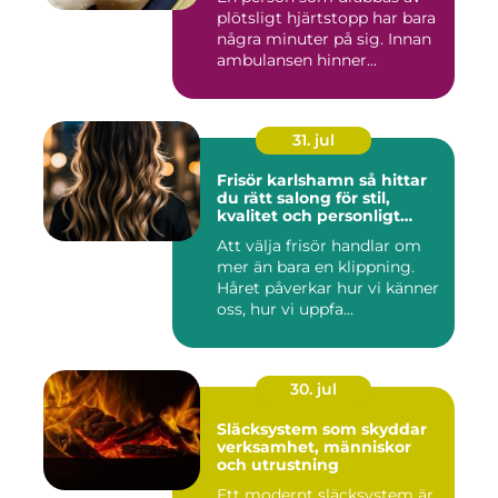
plötsligt hjärtstopp har bara
några minuter på sig. Innan
ambulansen hinner...
31. jul
Frisör karlshamn så hittar
du rätt salong för stil,
kvalitet och personligt
bemötande
Att välja frisör handlar om
mer än bara en klippning.
Håret påverkar hur vi känner
oss, hur vi uppfa...
30. jul
Släcksystem som skyddar
verksamhet, människor
och utrustning
Ett modernt släcksystem är