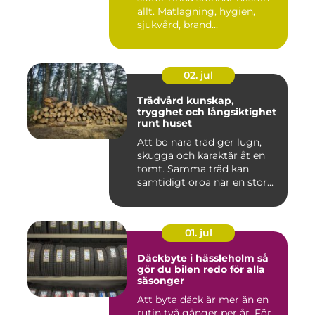
allt. Matlagning, hygien,
sjukvård, brand...
02. jul
Trädvård kunskap,
trygghet och långsiktighet
runt huset
Att bo nära träd ger lugn,
skugga och karaktär åt en
tomt. Samma träd kan
samtidigt oroa när en stor...
01. jul
Däckbyte i hässleholm så
gör du bilen redo för alla
säsonger
Att byta däck är mer än en
rutin två gånger per år. För