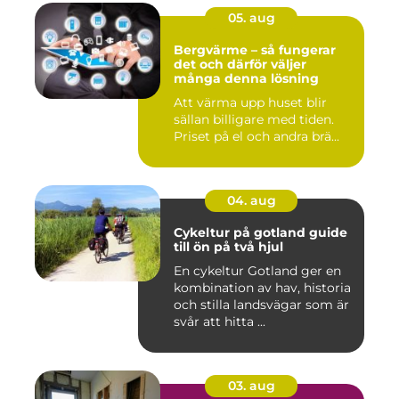
05. aug
Bergvärme – så fungerar
det och därför väljer
många denna lösning
Att värma upp huset blir
sällan billigare med tiden.
Priset på el och andra brä...
04. aug
Cykeltur på gotland guide
till ön på två hjul
En cykeltur Gotland ger en
kombination av hav, historia
och stilla landsvägar som är
svår att hitta ...
03. aug