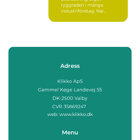
ryggraden i många
industriföretag. När
komplexa anläggninga...
Adress
web:
www.klikko.dk
Menu