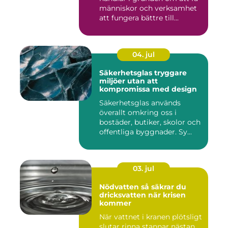
människor och verksamhet
att fungera bättre till...
04. jul
Säkerhetsglas tryggare
miljöer utan att
kompromissa med design
Säkerhetsglas används
överallt omkring oss i
bostäder, butiker, skolor och
offentliga byggnader. Sy...
03. jul
Nödvatten så säkrar du
dricksvatten när krisen
kommer
När vattnet i kranen plötsligt
slutar rinna stannar nästan