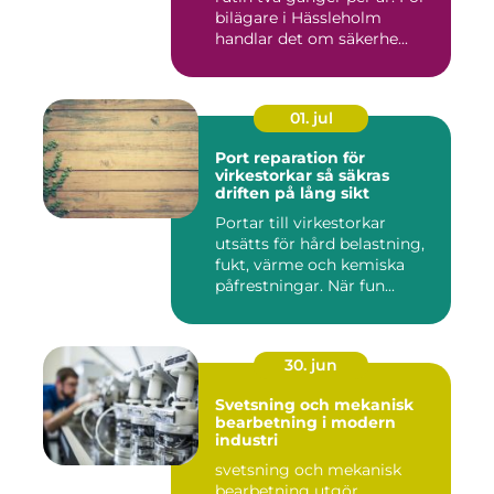
bilägare i Hässleholm
handlar det om säkerhe...
01. jul
Port reparation för
virkestorkar så säkras
driften på lång sikt
Portar till virkestorkar
utsätts för hård belastning,
fukt, värme och kemiska
påfrestningar. När fun...
30. jun
Svetsning och mekanisk
bearbetning i modern
industri
svetsning och mekanisk
bearbetning utgör