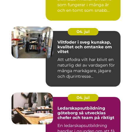
som fungerar i många år
och en tomt som snabb...
04. jul
Viltfoder i sveg kunskap,
kvalitet och omtanke om
viltet
Att utfodra vilt har blivit en
naturlig del av vardagen för
många markägare, jägare
och djurintresse...
04. jul
Ledarskapsutbildning
göteborg så utvecklas
chefer och team på riktigt
En ledarskapsutbildning
handlar i grunden om att få