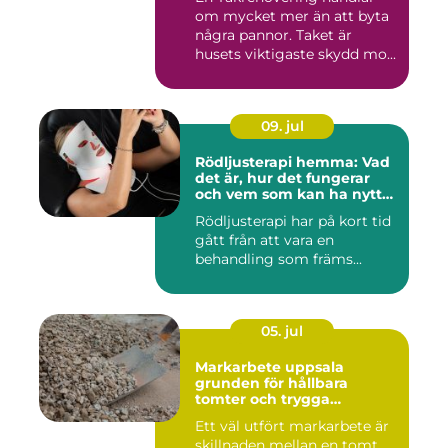
om mycket mer än att byta
några pannor. Taket är
husets viktigaste skydd mo...
09. jul
Rödljusterapi hemma: Vad
det är, hur det fungerar
och vem som kan ha nytta
av det
Rödljusterapi har på kort tid
gått från att vara en
behandling som främs...
05. jul
Markarbete uppsala
grunden för hållbara
tomter och trygga
byggprojekt
Ett väl utfört markarbete är
skillnaden mellan en tomt