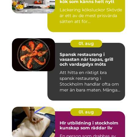
kök som känns helt nytt
Lackering köksluckor Skövde
är ett av de mest prisvärda
sätten att för...
01. aug
Spansk restaurang i
vasastan när tapas, grill
och vardagslyx möts
Att hitta en riktigt bra
spansk restaurang i
Stockholm handlar ofta om
mer än bara maten. Många
söke...
01. aug
Hlr utbildning i stockholm
kunskap som räddar liv
En person som drabbas av