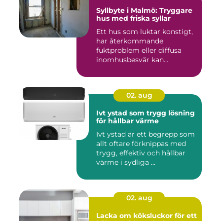
Syllbyte i Malmö: Tryggare
hus med friska syllar
Ett hus som luktar konstigt,
har återkommande
fuktproblem eller diffusa
inomhusbesvär kan...
02. aug
Ivt ystad som trygg lösning
för hållbar värme
Ivt ystad är ett begrepp som
allt oftare förknippas med
trygg, effektiv och hållbar
värme i sydliga ...
02. aug
Lacka om köksluckor för ett