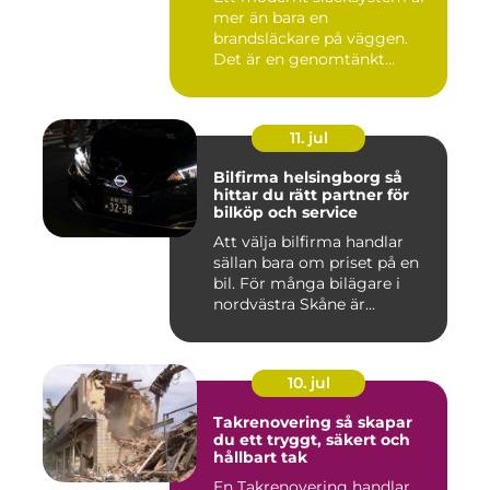
mer än bara en
brandsläckare på väggen.
Det är en genomtänkt
lösning som ...
11. jul
Bilfirma helsingborg så
hittar du rätt partner för
bilköp och service
Att välja bilfirma handlar
sällan bara om priset på en
bil. För många bilägare i
nordvästra Skåne är...
10. jul
Takrenovering så skapar
du ett tryggt, säkert och
hållbart tak
En Takrenovering handlar