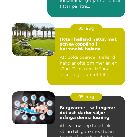
funderar länge, jämför priser,
tittar på ritni...
05. aug
Hotell halland natur, mat
och avkoppling i
harmonisk balans
Att boka boende i Halland
handlar ofta om mer än en
säng för natten. Många
söker lugn, närhet till n...
05. aug
Bergvärme – så fungerar
det och därför väljer
många denna lösning
Att värma upp huset blir
sällan billigare med tiden.