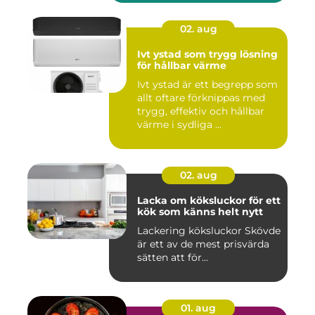
02. aug
Ivt ystad som trygg lösning
för hållbar värme
Ivt ystad är ett begrepp som
allt oftare förknippas med
trygg, effektiv och hållbar
värme i sydliga ...
02. aug
Lacka om köksluckor för ett
kök som känns helt nytt
Lackering köksluckor Skövde
är ett av de mest prisvärda
sätten att för...
01. aug