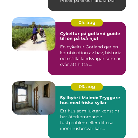
Priset på el och andra brä...
04. aug
Cykeltur på gotland guide
till ön på två hjul
En cykeltur Gotland ger en
kombination av hav, historia
och stilla landsvägar som är
svår att hitta ...
03. aug
Syllbyte i Malmö: Tryggare
hus med friska syllar
Ett hus som luktar konstigt,
har återkommande
fuktproblem eller diffusa
inomhusbesvär kan...