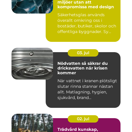
miljöer utan att
kompromissa med design
Säkerhetsglas används
överallt omkring oss i
bostäder, butiker, skolor och
offentliga byggnader. Sy...
03. jul
Nödvatten så säkrar du
dricksvatten när krisen
kommer
När vattnet i kranen plötsligt
slutar rinna stannar nästan
allt. Matlagning, hygien,
sjukvård, brand...
02. jul
Trädvård kunskap,