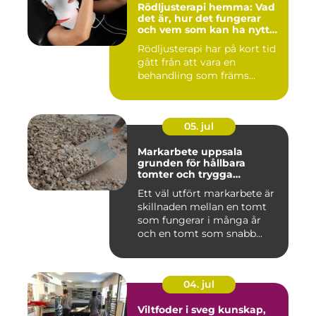
Rödljusterapi hemma: Vad
det är, hur det fungerar
och vem som kan ha nytta
av det
Rödljusterapi har på kort tid
gått från att vara en
behandling som främs...
05. jul
Markarbete uppsala
grunden för hållbara
tomter och trygga
byggprojekt
Ett väl utfört markarbete är
skillnaden mellan en tomt
som fungerar i många år
och en tomt som snabb...
04. jul
Viltfoder i sveg kunskap,