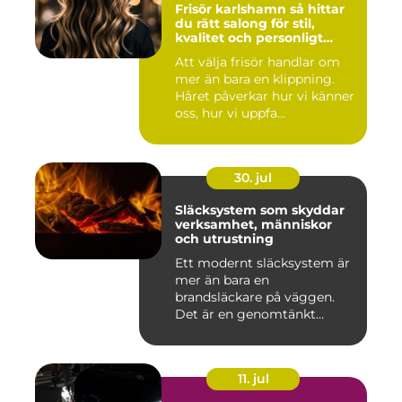
Frisör karlshamn så hittar
du rätt salong för stil,
kvalitet och personligt
bemötande
Att välja frisör handlar om
mer än bara en klippning.
Håret påverkar hur vi känner
oss, hur vi uppfa...
30. jul
Släcksystem som skyddar
verksamhet, människor
och utrustning
Ett modernt släcksystem är
mer än bara en
brandsläckare på väggen.
Det är en genomtänkt
lösning som ...
11. jul