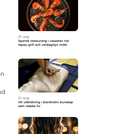
01. aug
Spansk restaurang i vasastan när
tapas, grill och vardagslyx möts
an
äd
01. aug
Hlr utbildning i stockholm kunskap
som räddar liv