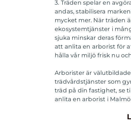
3. Träden spelar en avgöra
andas, stabilisera marken
mycket mer. När träden är
ekosystemtjänster i många
sjuka minskar deras förm
att anlita en arborist för a
hålla vår miljö frisk nu oc
Arborister är välutbildad
trädvårdstjänster som g
träd på din fastighet, se t
anlita en arborist i Malmö 
L