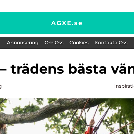
AGXE.
se
Annonsering
Om Oss
Cookies
Kontakta Oss
r – trädens bästa vä
g
Inspirat