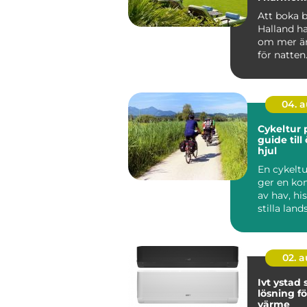
Att boka 
Halland ha
om mer ä
för natte
söker lugn,
n...
04. 
Cykeltur 
guide till
hjul
En cykelt
ger en ko
av hav, hi
stilla lan
är svår att 
02. 
Ivt ystad
lösning fö
värme