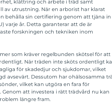
rhet, klättring och arbete i träd samt
av utrustning. När en arborist har klarat
n behålla sin certifiering genom att tjäna in
 varje år. Detta garanterar att de är
ste forskningen och tekniken inom
smer som kräver regelbunden skötsel för att
ordentligt. När träden inte sköts ordentligt k
agliga för skadedjur och sjukdomar, vilket
ängd avsevärt. Dessutom har ohälsosamma tr
sönder, vilket kan utgöra en fara för
enom att investera i rätt trädvård nu kan
oblem längre fram.