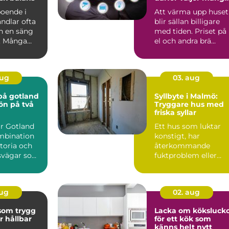
denna lösning
boende i
Att värma upp huset
ndlar ofta
blir sällan billigare
n en säng
med tiden. Priset på
n. Många
el och andra brä...
 närhet till
aug
03. aug
på gotland
Syllbyte i Malmö:
 ön på två
Tryggare hus med
friska syllar
ur Gotland
Ett hus som luktar
mbination
konstigt, har
storia och
återkommande
dsvägar som
fuktproblem eller
hitta ...
diffusa
inomhusbesvär kan...
aug
02. aug
 som trygg
Lacka om köksluck
r hållbar
för ett kök som
känns helt nytt