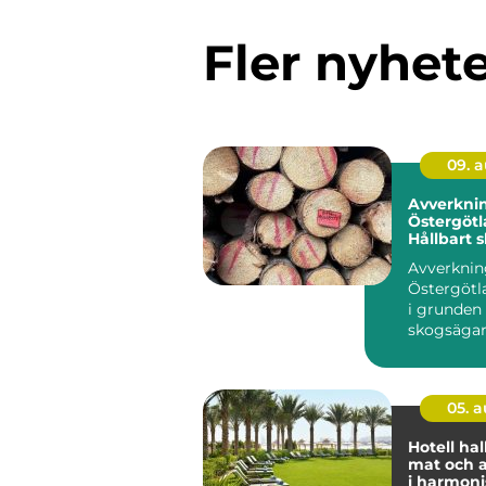
Fler nyhet
09. 
Avverknin
Östergötl
Hållbart 
för långsi
Avverknin
Östergötl
i grunden
skogsägar
virke på ...
05. 
Hotell halland
mat och 
i harmoni