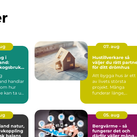
er
aug
07. aug
g i
Hustillverkare så
and:
väljer du rätt partn
skogsbruk
för ditt drömhus
ktigt värde
g
Att bygga hus är ett
and handlar
av livets största
 om hur
projekt. Många
e kan ta ut
funderar länge,
jämför priser, tittar 
ritni...
aug
05. aug
 natur,
Bergvärme – så
avkoppling
fungerar det och
sk balans
därför väljer många