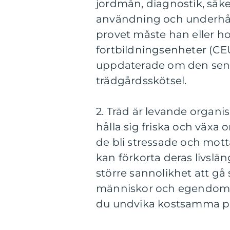
jordmån, diagnostik, säke
användning och underhåll 
provet måste han eller ho
fortbildningsenheter (CEU)
uppdaterade om den sena
trädgårdsskötsel.
2. Träd är levande organi
hålla sig friska och växa 
de bli stressade och mott
kan förkorta deras livsl
större sannolikhet att gå 
människor och egendom. G
du undvika kostsamma pr