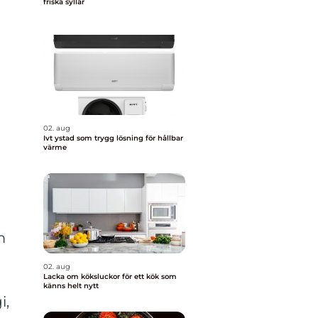
friska syllar
02. aug
Ivt ystad som trygg lösning för hållbar
värme
m
02. aug
Lacka om köksluckor för ett kök som
känns helt nytt
i,