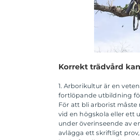
Korrekt trädvård kan
1. Arborikultur är en vet
fortlöpande utbildning fö
För att bli arborist måste
vid en högskola eller ett un
under överinseende av en 
avlägga ett skriftligt pr