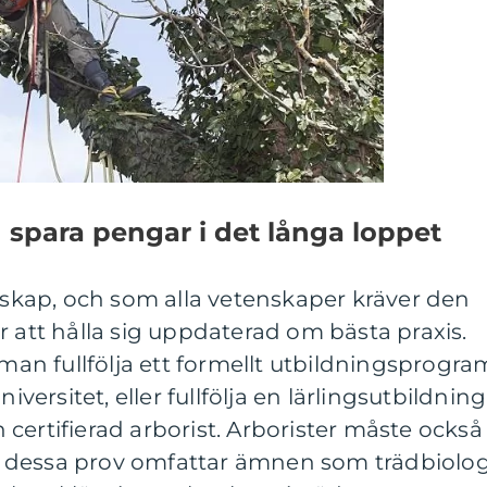
 spara pengar i det långa loppet
enskap, och som alla vetenskaper kräver den
r att hålla sig uppdaterad om bästa praxis.
 man fullfölja ett formellt utbildningsprogra
iversitet, eller fullfölja en lärlingsutbildning
certifierad arborist. Arborister måste också
ov, dessa prov omfattar ämnen som trädbiolog