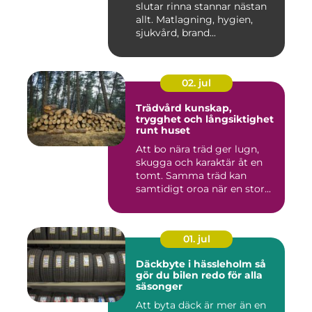
slutar rinna stannar nästan
allt. Matlagning, hygien,
sjukvård, brand...
02. jul
Trädvård kunskap,
trygghet och långsiktighet
runt huset
Att bo nära träd ger lugn,
skugga och karaktär åt en
tomt. Samma träd kan
samtidigt oroa när en stor...
01. jul
Däckbyte i hässleholm så
gör du bilen redo för alla
säsonger
Att byta däck är mer än en