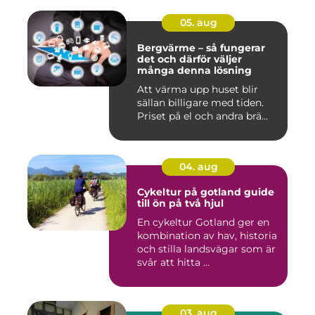
05. aug
Bergvärme – så fungerar
det och därför väljer
många denna lösning
Att värma upp huset blir
sällan billigare med tiden.
Priset på el och andra brä...
04. aug
Cykeltur på gotland guide
till ön på två hjul
En cykeltur Gotland ger en
kombination av hav, historia
och stilla landsvägar som är
svår att hitta ...
03. aug