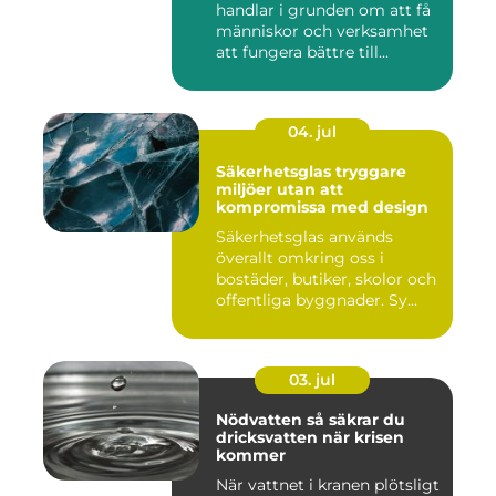
handlar i grunden om att få
människor och verksamhet
att fungera bättre till...
04. jul
Säkerhetsglas tryggare
miljöer utan att
kompromissa med design
Säkerhetsglas används
överallt omkring oss i
bostäder, butiker, skolor och
offentliga byggnader. Sy...
03. jul
Nödvatten så säkrar du
dricksvatten när krisen
kommer
När vattnet i kranen plötsligt