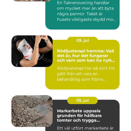
En Takrenovering handlar
om mycket mer än att byta
några pannor. Taket är
husets viktigaste skydd mo...
09. jul
Rödljusterapi hemma: Vad
det är, hur det fungerar
och vem som kan ha nytta
av det
Rödljusterapi har på kort tid
gått från att vara en
behandling som främs...
05. jul
Markarbete uppsala
grunden för hållbara
tomter och trygga
byggprojekt
Ett väl utfört markarbete är