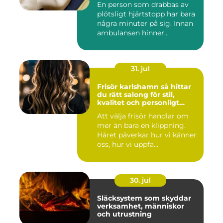
En person som drabbas av
plötsligt hjärtstopp har bara
några minuter på sig. Innan
ambulansen hinner...
31. jul
Frisör karlshamn så hittar
du rätt salong för stil,
kvalitet och personligt
bemötande
Att välja frisör handlar om
mer än bara en klippning.
Håret påverkar hur vi känner
oss, hur vi uppfa...
30. jul
Släcksystem som skyddar
verksamhet, människor
och utrustning