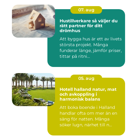
07. aug
Hustillverkare så väljer du
rätt partner för ditt
drömhus
Att bygga hus är ett av livets
största projekt. Många
funderar länge, jämför priser,
tittar på ritni...
05. aug
Hotell halland natur, mat
och avkoppling i
harmonisk balans
Att boka boende i Halland
handlar ofta om mer än en
säng för natten. Många
söker lugn, närhet till n...