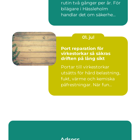
rutin två gånger per år. För
bilägare i Hässleholm
handlar det om säkerhe...
01. jul
Port reparation för
virkestorkar så säkras
driften på lång sikt
Portar till virkestorkar
utsätts för hård belastning,
fukt, värme och kemiska
påfrestningar. När fun...
Adress