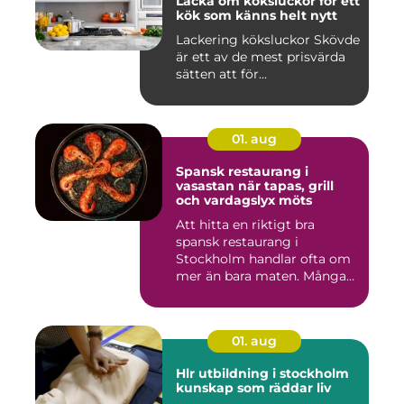
Lacka om köksluckor för ett
kök som känns helt nytt
Lackering köksluckor Skövde
är ett av de mest prisvärda
sätten att för...
01. aug
Spansk restaurang i
vasastan när tapas, grill
och vardagslyx möts
Att hitta en riktigt bra
spansk restaurang i
Stockholm handlar ofta om
mer än bara maten. Många
söke...
01. aug
Hlr utbildning i stockholm
kunskap som räddar liv