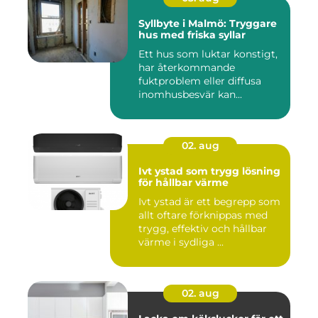
Syllbyte i Malmö: Tryggare
hus med friska syllar
Ett hus som luktar konstigt,
har återkommande
fuktproblem eller diffusa
inomhusbesvär kan...
02. aug
Ivt ystad som trygg lösning
för hållbar värme
Ivt ystad är ett begrepp som
allt oftare förknippas med
trygg, effektiv och hållbar
värme i sydliga ...
02. aug