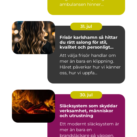
ambulansen hinner...
31. jul
Frisör karlshamn så hittar
du rätt salong för stil,
kvalitet och personligt
bemötande
Att välja frisör handlar om
mer än bara en klippning.
Håret påverkar hur vi känner
oss, hur vi uppfa...
30. jul
Släcksystem som skyddar
verksamhet, människor
och utrustning
Ett modernt släcksystem är
mer än bara en
brandsläckare på väggen.