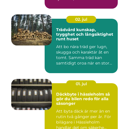
02. jul
Trädvård kunskap,
trygghet och långsiktighet
runt huset
Att bo nära träd ger lugn,
skugga och karaktär åt en
tomt. Samma träd kan
samtidigt oroa när en stor...
01. jul
Däckbyte i hässleholm så
gör du bilen redo för alla
säsonger
Att byta däck är mer än en
rutin två gånger per år. För
bilägare i Hässleholm
handlar det om säkerhe...