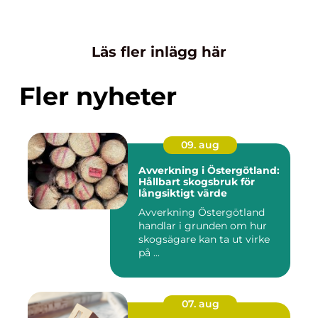
Läs fler inlägg här
Fler nyheter
09. aug
Avverkning i Östergötland:
Hållbart skogsbruk för
långsiktigt värde
Avverkning Östergötland
handlar i grunden om hur
skogsägare kan ta ut virke
på ...
07. aug