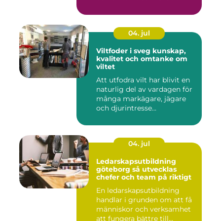
04. jul
Viltfoder i sveg kunskap,
kvalitet och omtanke om
viltet
Att utfodra vilt har blivit en
naturlig del av vardagen för
många markägare, jägare
och djurintresse...
04. jul
Ledarskapsutbildning
göteborg så utvecklas
chefer och team på riktigt
En ledarskapsutbildning
handlar i grunden om att få
människor och verksamhet
att fungera bättre till...