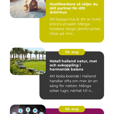
Hustillverkare så väljer du
rätt partner för ditt
drömhus
Att bygga hus är ett av livets
största projekt. Många
funderar länge, jämför priser,
tittar på ritni...
05. aug
Hotell halland natur, mat
och avkoppling i
harmonisk balans
Att boka boende i Halland
handlar ofta om mer än en
säng för natten. Många
söker lugn, närhet till n...
05. aug