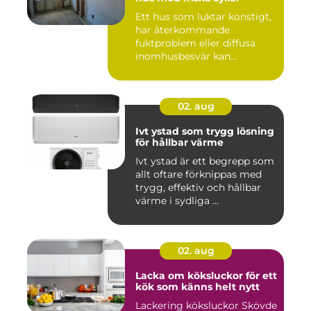
Ett hus som luktar konstigt,
har återkommande
fuktproblem eller diffusa
inomhusbesvär kan...
02. aug
Ivt ystad som trygg lösning
för hållbar värme
Ivt ystad är ett begrepp som
allt oftare förknippas med
trygg, effektiv och hållbar
värme i sydliga ...
02. aug
Lacka om köksluckor för ett
kök som känns helt nytt
Lackering köksluckor Skövde