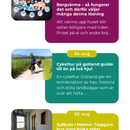
Bergvärme – så fungerar
det och därför väljer
många denna lösning
Att värma upp huset blir
sällan billigare med tiden.
Priset på el och andra brä...
04. aug
Cykeltur på gotland guide
till ön på två hjul
En cykeltur Gotland ger en
kombination av hav, historia
och stilla landsvägar som är
svår att hitta ...
03. aug
Syllbyte i Malmö: Tryggare
hus med friska syllar