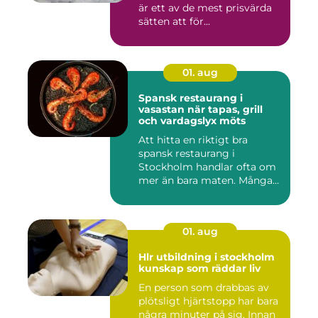
är ett av de mest prisvärda
sätten att för...
01. aug
Spansk restaurang i
vasastan när tapas, grill
och vardagslyx möts
Att hitta en riktigt bra
spansk restaurang i
Stockholm handlar ofta om
mer än bara maten. Många
söke...
01. aug
Hlr utbildning i stockholm
kunskap som räddar liv
En person som drabbas av
plötsligt hjärtstopp har bara
några minuter på sig. Innan