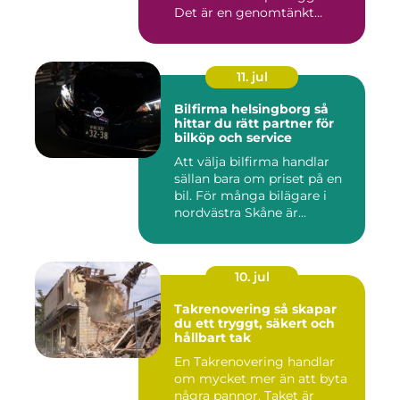
Det är en genomtänkt
lösning som ...
11. jul
Bilfirma helsingborg så
hittar du rätt partner för
bilköp och service
Att välja bilfirma handlar
sällan bara om priset på en
bil. För många bilägare i
nordvästra Skåne är...
10. jul
Takrenovering så skapar
du ett tryggt, säkert och
hållbart tak
En Takrenovering handlar
om mycket mer än att byta
några pannor. Taket är