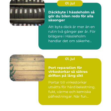
01. jul
Däckbyte i hässleholm så
gör du bilen redo för alla
säsonger
Att byta däck är mer än en
rutin två gånger per år. För
bilägare i Hässleholm
handlar det om säkerhe...
01. jul
Port reparation för
virkestorkar så säkras
driften på lång sikt
Portar till virkestorkar
utsätts för hård belastning,
fukt, värme och kemiska
påfrestningar. När fun...