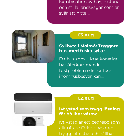
kombination av hav, historia
och stilla landsvägar som är
svår att hitta ...
03. aug
Syllbyte i Malmö: Tryggare
hus med friska syllar
Ett hus som luktar konstigt,
har återkommande
fuktproblem eller diffusa
inomhusbesvär kan...
02. aug
Ivt ystad som trygg lösning
för hållbar värme
Ivt ystad är ett begrepp som
allt oftare förknippas med
trygg, effektiv och hållbar