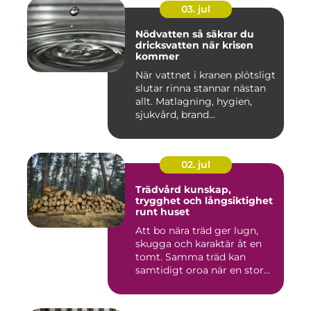
03. jul
Nödvatten så säkrar du
dricksvatten när krisen
kommer
När vattnet i kranen plötsligt
slutar rinna stannar nästan
allt. Matlagning, hygien,
sjukvård, brand...
02. jul
Trädvård kunskap,
trygghet och långsiktighet
runt huset
Att bo nära träd ger lugn,
skugga och karaktär åt en
tomt. Samma träd kan
samtidigt oroa när en stor...