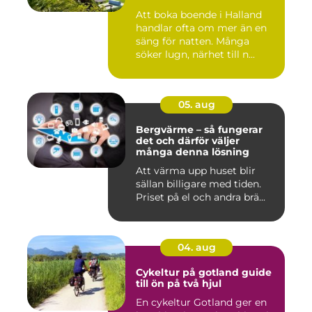
Att boka boende i Halland
handlar ofta om mer än en
säng för natten. Många
söker lugn, närhet till n...
05. aug
Bergvärme – så fungerar
det och därför väljer
många denna lösning
Att värma upp huset blir
sällan billigare med tiden.
Priset på el och andra brä...
04. aug
Cykeltur på gotland guide
till ön på två hjul
En cykeltur Gotland ger en