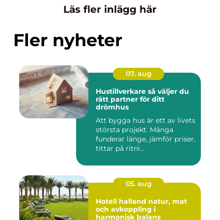
Läs fler inlägg här
Fler nyheter
07. aug
Hustillverkare så väljer du
rätt partner för ditt
drömhus
Att bygga hus är ett av livets
största projekt. Många
funderar länge, jämför priser,
tittar på ritni...
05. aug
Hotell halland natur, mat
och avkoppling i
harmonisk balans