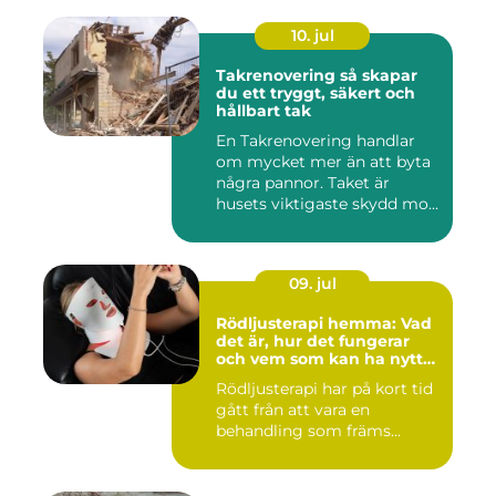
10. jul
Takrenovering så skapar
du ett tryggt, säkert och
hållbart tak
En Takrenovering handlar
om mycket mer än att byta
några pannor. Taket är
husets viktigaste skydd mo...
09. jul
Rödljusterapi hemma: Vad
det är, hur det fungerar
och vem som kan ha nytta
av det
Rödljusterapi har på kort tid
gått från att vara en
behandling som främs...