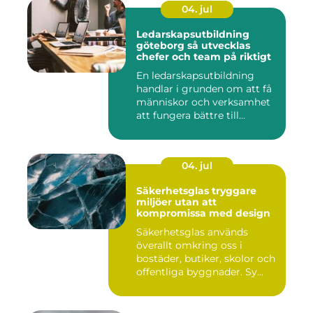
04. jul
Ledarskapsutbildning
göteborg så utvecklas
chefer och team på riktigt
En ledarskapsutbildning
handlar i grunden om att få
människor och verksamhet
att fungera bättre till...
04. jul
Säkerhetsglas tryggare
miljöer utan att
kompromissa med design
Säkerhetsglas används
överallt omkring oss i
bostäder, butiker, skolor och
offentliga byggnader. Sy...