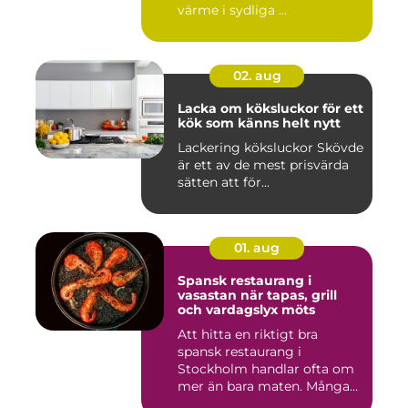
värme i sydliga ...
02. aug
Lacka om köksluckor för ett
kök som känns helt nytt
Lackering köksluckor Skövde
är ett av de mest prisvärda
sätten att för...
01. aug
Spansk restaurang i
vasastan när tapas, grill
och vardagslyx möts
Att hitta en riktigt bra
spansk restaurang i
Stockholm handlar ofta om
mer än bara maten. Många
söke...