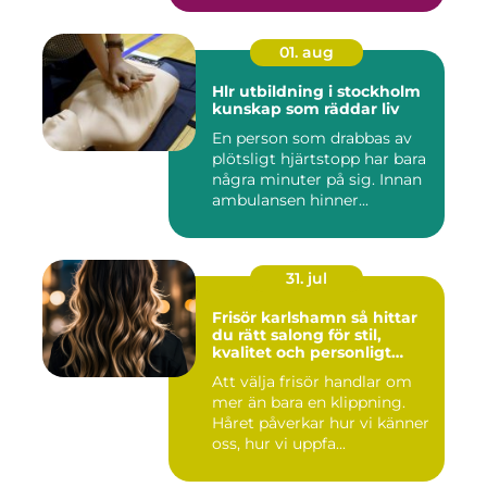
01. aug
Hlr utbildning i stockholm
kunskap som räddar liv
En person som drabbas av
plötsligt hjärtstopp har bara
några minuter på sig. Innan
ambulansen hinner...
31. jul
Frisör karlshamn så hittar
du rätt salong för stil,
kvalitet och personligt
bemötande
Att välja frisör handlar om
mer än bara en klippning.
Håret påverkar hur vi känner
oss, hur vi uppfa...