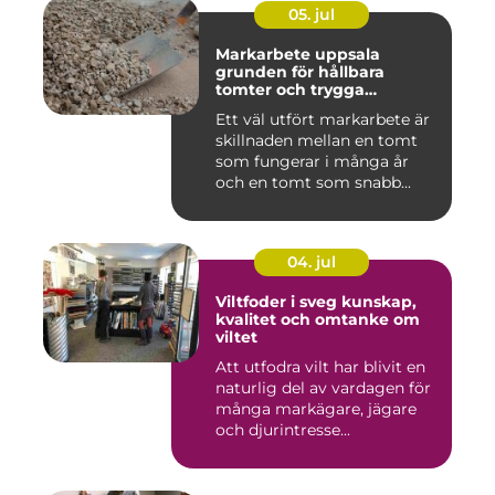
05. jul
Markarbete uppsala
grunden för hållbara
tomter och trygga
byggprojekt
Ett väl utfört markarbete är
skillnaden mellan en tomt
som fungerar i många år
och en tomt som snabb...
04. jul
Viltfoder i sveg kunskap,
kvalitet och omtanke om
viltet
Att utfodra vilt har blivit en
naturlig del av vardagen för
många markägare, jägare
och djurintresse...