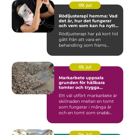
09. jul
Rödljusterapi hemma: Vad
det är, hur det fungerar
och vem som kan ha nytta
av det
Rödljusterapi har på kort tid
gått från att vara en
behandling som främs...
05. jul
Markarbete uppsala
grunden för hållbara
tomter och trygga
byggprojekt
Ett väl utfört markarbete är
skillnaden mellan en tomt
som fungerar i många år
och en tomt som snabb...
04. jul