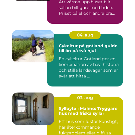
Att värma upp huset blir
sällan billigare med tiden.
Priset på el och andra brä...
04. aug
Cykeltur på gotland guide
till ön på två hjul
En cykeltur Gotland ger en
kombination av hav, historia
och stilla landsvägar som är
svår att hitta ...
03. aug
Syllbyte i Malmö: Tryggare
hus med friska syllar
Ett hus som luktar konstigt,
har återkommande
fuktproblem eller diffusa