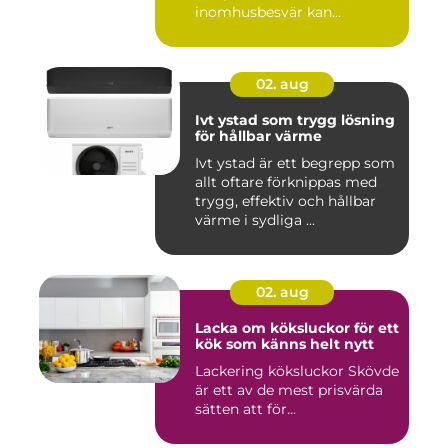
inomhusbesvär kan...
02. aug
Ivt ystad som trygg lösning
för hållbar värme
Ivt ystad är ett begrepp som
allt oftare förknippas med
trygg, effektiv och hållbar
värme i sydliga ...
02. aug
Lacka om köksluckor för ett
kök som känns helt nytt
Lackering köksluckor Skövde
är ett av de mest prisvärda
sätten att för...