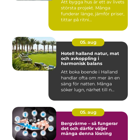
Att bygga hus är ett av livets
största projekt. Många
funderar länge, jämför priser,
tittar på ritni...
05. aug
Hotell halland natur, mat
och avkoppling i
harmonisk balans
Att boka boende i Halland
handlar ofta om mer än en
säng för natten. Många
söker lugn, närhet till n...
05. aug
Bergvärme – så fungerar
det och därför väljer
många denna lösning