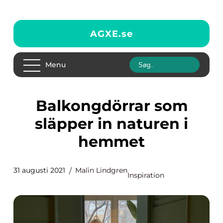
AGXE.
se
Menu
Balkongdörrar som
släpper in naturen i
hemmet
31 augusti 2021
Malin Lindgren
Inspiration