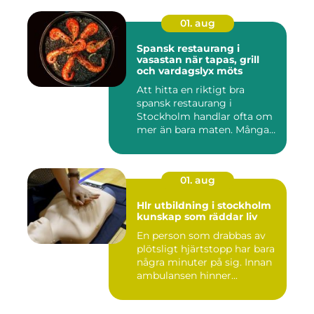
01. aug
Spansk restaurang i
vasastan när tapas, grill
och vardagslyx möts
Att hitta en riktigt bra
spansk restaurang i
Stockholm handlar ofta om
mer än bara maten. Många
söke...
01. aug
Hlr utbildning i stockholm
kunskap som räddar liv
En person som drabbas av
plötsligt hjärtstopp har bara
några minuter på sig. Innan
ambulansen hinner...