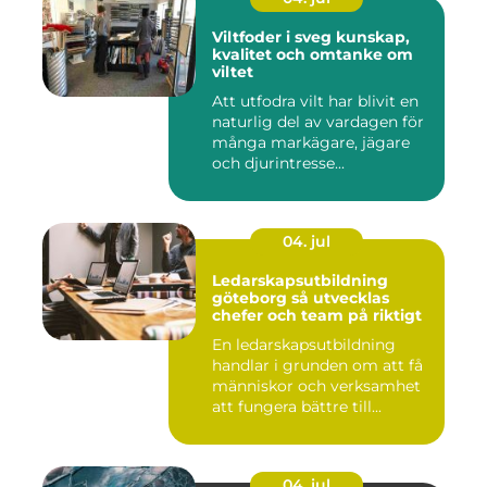
Viltfoder i sveg kunskap,
kvalitet och omtanke om
viltet
Att utfodra vilt har blivit en
naturlig del av vardagen för
många markägare, jägare
och djurintresse...
04. jul
Ledarskapsutbildning
göteborg så utvecklas
chefer och team på riktigt
En ledarskapsutbildning
handlar i grunden om att få
människor och verksamhet
att fungera bättre till...
04. jul