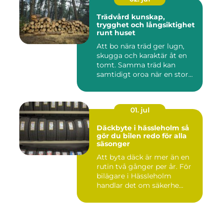
Trädvård kunskap,
trygghet och långsiktighet
runt huset
Att bo nära träd ger lugn,
skugga och karaktär åt en
tomt. Samma träd kan
samtidigt oroa när en stor...
01. jul
Däckbyte i hässleholm så
gör du bilen redo för alla
säsonger
Att byta däck är mer än en
rutin två gånger per år. För
bilägare i Hässleholm
handlar det om säkerhe...