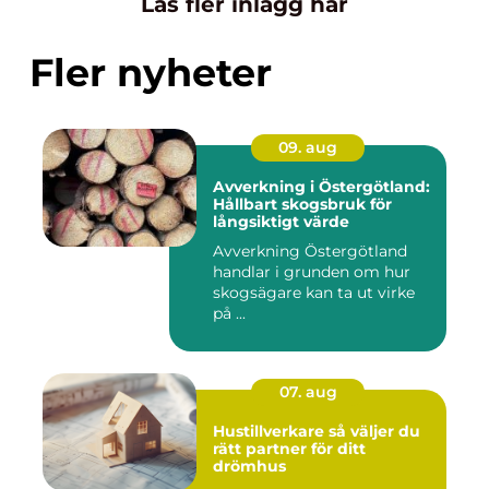
Läs fler inlägg här
Fler nyheter
09. aug
Avverkning i Östergötland:
Hållbart skogsbruk för
långsiktigt värde
Avverkning Östergötland
handlar i grunden om hur
skogsägare kan ta ut virke
på ...
07. aug
Hustillverkare så väljer du
rätt partner för ditt
drömhus