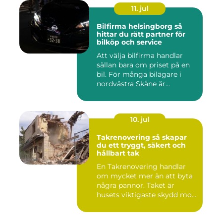
11. jul
Bilfirma helsingborg så
hittar du rätt partner för
bilköp och service
Att välja bilfirma handlar
sällan bara om priset på en
bil. För många bilägare i
nordvästra Skåne är...
10. jul
Takrenovering så skapar
du ett tryggt, säkert och
hållbart tak
En Takrenovering handlar
om mycket mer än att byta
några pannor. Taket är
husets viktigaste skydd mo...