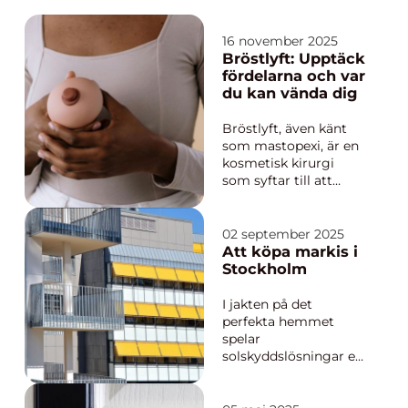
16 november 2025
Bröstlyft: Upptäck
fördelarna och var
du kan vända dig
Bröstlyft, även känt
som mastopexi, är en
kosmetisk kirurgi
som syftar till att
återställa bröstens
ungdomliga utseende
genom att lyfta och
02 september 2025
forma om dem. Detta
Att köpa markis i
ingrepp är populärt
Stockholm
bland kvinnor som
har up...
I jakten på det
perfekta hemmet
spelar
solskyddslösningar en
viktig roll. Markiser i
Stockholm har blivit