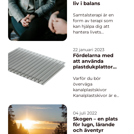
planerar att flytta till,
liv i balans
från eller inom...
Samtalsterapi är en
form av terapi som
kan hjälpa dig att
hantera livets
utmaningar och hitta
vägar att leva i balans.
Oavsett om du
22 januari 2023
upplever psykiska
Fördelarna med
problem eller
att använda
livskriser, kan
plastdukplattor
samtalsterapi i
för ditt hem eller
Västerås vara en
företag
Varför du bör
använ...
överväga
kanalplastskivor
Kanalplastskivor är en
ekonomisk lösning för
lufttätning i ditt hem
eller företag. Dessa
04 juli 2022
ark är tillverkade av
Skogen – en plats
flexibelt plastmaterial
för lugn, lärande
och är otroligt m&ar...
och äventyr