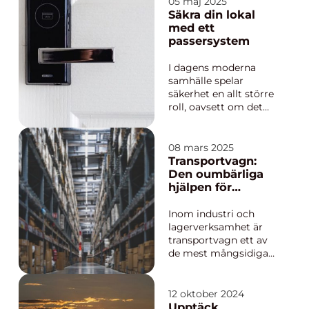
ett populärt alternativ
05 maj 2025
för dem som vill
Säkra din lokal
förena funktion med
med ett
estetik i sitt boende.
passersystem
Med rätt markis kan
man inte ...
I dagens moderna
samhälle spelar
säkerhet en allt större
roll, oavsett om det
handlar om hemmet,
kontoret eller
offentliga lokaler. Med
08 mars 2025
teknikens utveckling
Transportvagn:
har möjligheterna att
Den oumbärliga
kontrollera tillträde till
hjälpen för
byggnader blivit me...
industrin
Inom industri och
lagerverksamhet är
transportvagn ett av
de mest mångsidiga
och användbara
verktygen. Den
underlättar
12 oktober 2024
arbetsflödet genom
Upptäck