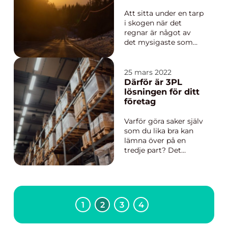
Att sitta under en tarp
i skogen när det
regnar är något av
det mysigaste som
finns. Speciellt om
man har tänt en eld
som håller en varm i
25 mars 2022
detta väder. Kan man
Därför är 3PL
laga till lite mat
lösningen för ditt
medan det smattrar
företag
ovanför huvudet på
en blir händelsen till
Varför göra saker själv
en riktig ...
som du lika bra kan
lämna över på en
tredje part? Det
skapar bara stress,
förhöjd arbetsbörda
och onödig ångest att
bekymra sig över
saker som egentligen
1
2
3
4
är l&...