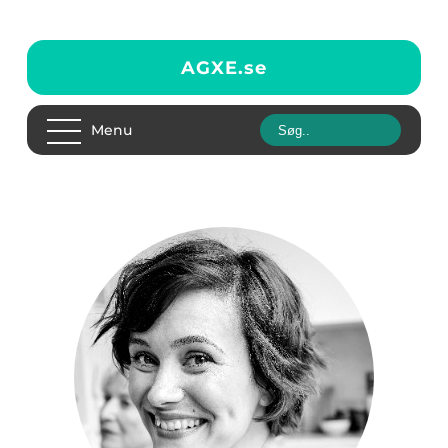
AGXE.
se
Menu