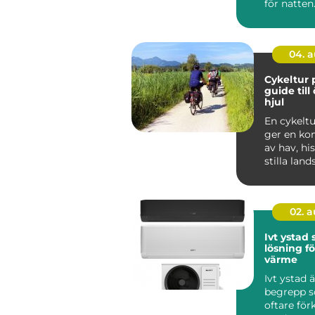
för natte
söker lugn,
n...
04. 
Cykeltur 
guide till
hjul
En cykelt
ger en ko
av hav, hi
stilla lan
är svår att 
02. 
Ivt ystad
lösning fö
värme
Ivt ystad ä
begrepp s
oftare för