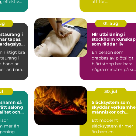
 effektiv
att för...
r värme i
aug
01. aug
staurang i
Hlr utbildning i
stockholm kunskap
vardagslyx
som räddar liv
n riktigt bra
En person som
taurang i
drabbas av plötsligt
 handlar
hjärtstopp har bara
er än bara
några minuter på sig
nga söke...
Innan ambulansen
hinner...
ul
30. jul
lshamn så
Släcksystem som
rätt salong
skyddar verksamhe
valitet och
människor och
t
utrustning
risör
Ett modernt
de
m mer än
släcksystem är mer
ippning.
än bara en