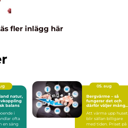
äs fler inlägg här
er
aug
05. aug
 natur,
Bergvärme – så
avkoppling
fungerar det och
sk balans
därför väljer många
denna lösning
boende i
Att värma upp huset
ndlar ofta
blir sällan billigare
n en säng
med tiden. Priset på