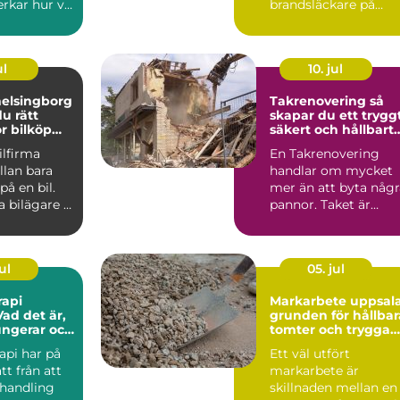
rkar hur vi
brandsläckare på
, hur vi
väggen. Det är en
genomtänkt lösning
som ...
ul
10. jul
helsingborg
Takrenovering så
du rätt
skapar du ett tryggt
ör bilköp
säkert och hållbart
ce
tak
ilfirma
En Takrenovering
llan bara
handlar om mycket
på en bil.
mer än att byta någr
 bilägare i
pannor. Taket är
 Skåne är...
husets viktigaste
skydd mo...
ul
05. jul
rapi
Markarbete uppsal
ad det är,
grunden för hållbar
ungerar och
tomter och trygga
kan ha
byggprojekt
api har på
Ett väl utfört
det
tt från att
markarbete är
ehandling
skillnaden mellan en