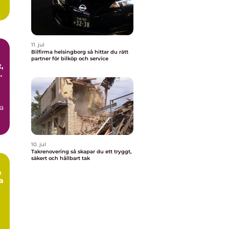
11. jul
Bilfirma helsingborg så hittar du rätt
partner för bilköp och service
,
a
10. jul
Takrenovering så skapar du ett tryggt,
säkert och hållbart tak
a
a