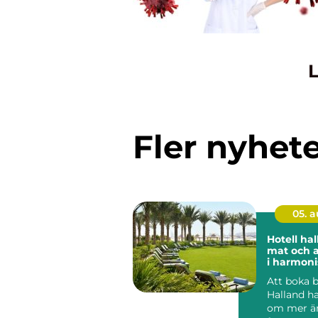
L
Fler nyhet
05. 
Hotell halland
mat och 
i harmoni
Att boka 
Halland ha
om mer ä