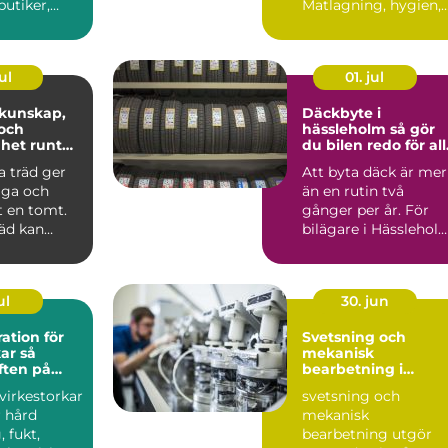
butiker,
Matlagning, hygien,
 offentliga
sjukvård, brand...
 Sy...
ul
01. jul
Däckbyte i
och
hässleholm så gör
ghet runt
du bilen redo för al
säsonger
a träd ger
Att byta däck är mer
gga och
än en rutin två
t en tomt.
gånger per år. För
äd kan
bilägare i Hässlehol
 oroa när en
handlar det om
säkerhe...
ul
30. jun
ation för
Svetsning och
r så
mekanisk
iften på
bearbetning i
modern industri
 virkestorkar
svetsning och
r hård
mekanisk
, fukt,
bearbetning utgör