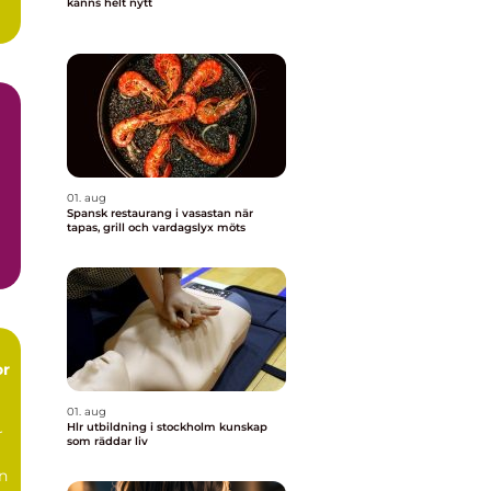
känns helt nytt
01. aug
Spansk restaurang i vasastan när
tapas, grill och vardagslyx möts
or
01. aug
Hlr utbildning i stockholm kunskap
r
som räddar liv
n