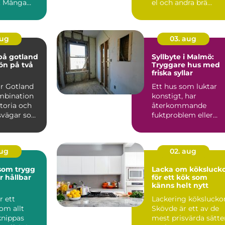
n. Många
el och andra brä...
 närhet till
aug
03. aug
på gotland
Syllbyte i Malmö:
 ön på två
Tryggare hus med
friska syllar
ur Gotland
Ett hus som luktar
mbination
konstigt, har
storia och
återkommande
dsvägar som
fuktproblem eller
hitta ...
diffusa
inomhusbesvär kan...
aug
02. aug
 som trygg
Lacka om köksluck
r hållbar
för ett kök som
känns helt nytt
r ett
Lackering kökslucko
om allt
Skövde är ett av de
knippas
mest prisvärda sätte