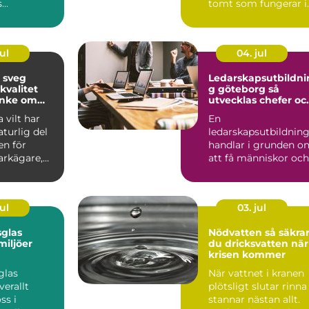
..
tomt som fungerar i
många år och en
tomt som snabb...
ul
04. jul
i sveg
Ledarskapsutbildni
kvalitet
g göteborg så
nke om
utvecklas chefer oc
team på riktigt
 vilt har
En
aturlig del
ledarskapsutbildnin
en för
handlar i grunden o
rkägare,
att få människor och
h
verksamhet att
e...
fungera bättre till...
ul
03. jul
glas
Nödvatten så säkrar
miljöer
du dricksvatten när
krisen kommer
issa med
glas
När vattnet i kranen
erallt
plötsligt slutar rinna
s i
stannar nästan allt.