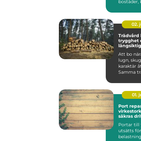
bostäder, 
skolor och
byggnader.
02. j
Trädvård kunskap,
trygghet 
långsikti
huset
Att bo när
lugn, sku
karaktär å
Samma tr
samtidigt
stor...
01. j
Port repar
virkestorka
säkras dr
lång sikt
Portar till
utsätts fö
belastning