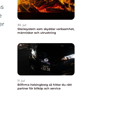
as
e
er
30. jul
Släcksystem som skyddar verksamhet,
n
människor och utrustning
11. jul
Bilfirma helsingborg så hittar du rätt
partner för bilköp och service