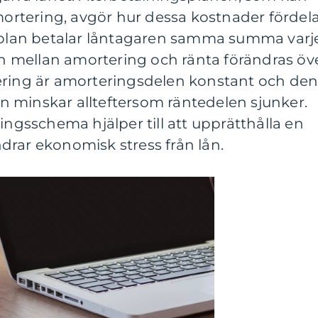
amortering, avgör hur dessa kostnader fördel
tsplan betalar låntagaren samma summa varj
 mellan amortering och ränta förändras öv
ering är amorteringsdelen konstant och de
 minskar allteftersom räntedelen sjunker.
ingsschema hjälper till att upprätthålla en
drar ekonomisk stress från lån.