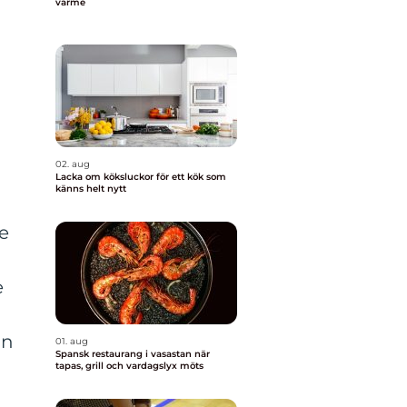
värme
02. aug
Lacka om köksluckor för ett kök som
känns helt nytt
de
e
on
01. aug
Spansk restaurang i vasastan när
tapas, grill och vardagslyx möts