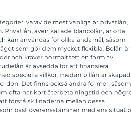
ategorier, varav de mest vanliga är privatlån,
n. Privatlån, även kallade blancolån, är ofta
ch kan användas för olika ändamål, såsom
ågot som gör dem mycket flexibla. Bolån är
äder och kräver normaltsett en form av
tudielån är avsedda för att finansiera
d speciella villkor, medan billån är skapa
 fordon. Det finns också andra former, såsom
om ofta har kort återbetalningstid och högr
att förstå skillnaderna mellan dessa
n som bäst överensstämmer med ens situati