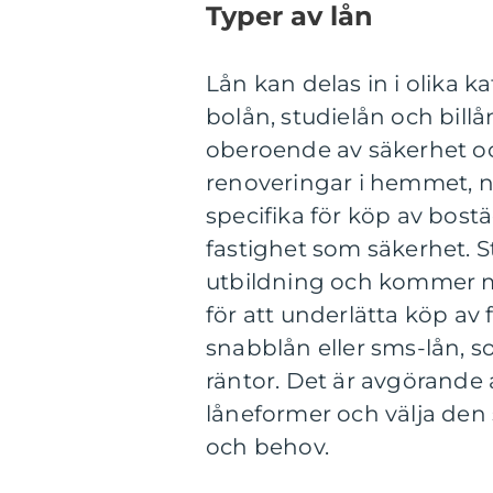
Typer av lån
Lån kan delas in i olika k
bolån, studielån och billå
oberoende av säkerhet o
renoveringar i hemmet, n
specifika för köp av bost
fastighet som säkerhet. S
utbildning och kommer me
för att underlätta köp av
snabblån eller sms-lån, s
räntor. Det är avgörande 
låneformer och välja de
och behov.