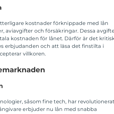
a
ytterligare kostnader förknippade med lån
 aviavgifter och försäkringar. Dessa avgift
ala kostnaden för lånet. Därför är det kritis
es erbjudanden och att läsa det finstilta i
epterar villkoren.
nemarknaden
n
nologier, såsom fine tech, har revolutionera
ångivare erbjuder nu lån med snabba