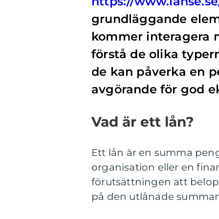
https://www.lånse.se
grundläggande ele
kommer interagera me
förstå de olika typer
de kan påverka en pe
avgörande för god e
Vad är ett lån?
Ett lån är en summa penga
organisation eller en finan
förutsättningen att belop
på den utlånade summan, 