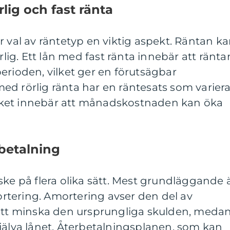
lig och fast ränta
r val av räntetyp en viktig aspekt. Räntan k
örlig. Ett lån med fast ränta innebär att ränta
erioden, vilket ger en förutsägbar
d rörlig ränta har en räntesats som variera
ket innebär att månadskostnaden kan öka
betalning
ske på flera olika sätt. Mest grundläggande 
tering. Amortering avser den del av
 att minska den ursprungliga skulden, meda
jälva lånet. Återbetalningsplanen, som kan