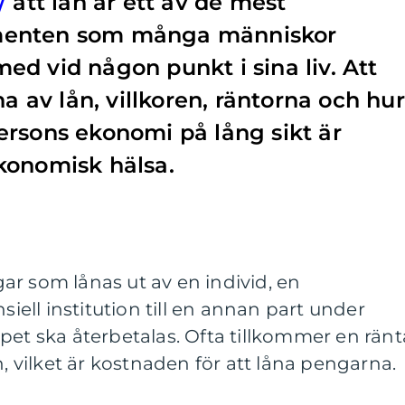
/
att lån är
ett av de mest
menten som många människor
d vid någon punkt i sina liv. Att
na av lån, villkoren, räntorna och hur
rsons ekonomi på lång sikt är
konomisk hälsa.
r som lånas ut av en individ, en
siell institution till en annan part under
pet ska återbetalas. Ofta tillkommer en ränt
vilket är kostnaden för att låna pengarna.