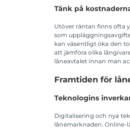
Tänk på kostnadern
Utöver räntan finns ofta 
som uppläggningsavgifter,
kan väsentligt öka den tot
att jämföra olika långivar
låneavtalet innan man acc
Framtiden för lå
Teknologins inverka
Digitalisering och nya tek
lånemarknaden. Online-l