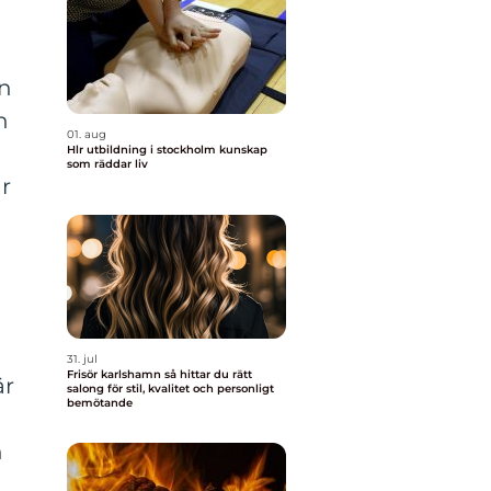
an
n
01. aug
Hlr utbildning i stockholm kunskap
som räddar liv
r
31. jul
Frisör karlshamn så hittar du rätt
är
salong för stil, kvalitet och personligt
bemötande
n