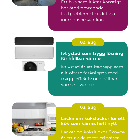
Ett hus som luktar konstigt,
har återkommande
fuktproblem eller diffusa
inomhusbesvär kan...
02. aug
Ivt ystad som trygg lösning
för hållbar värme
Ivt ystad är ett begrepp som
allt oftare förknippas med
trygg, effektiv och hållbar
värme i sydliga ...
02. aug
Lacka om köksluckor för ett
kök som känns helt nytt
Lackering köksluckor Skövde
är ett av de mest prisvärda