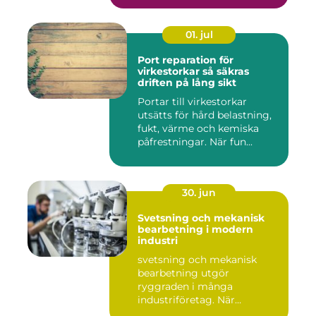
01. jul
Port reparation för
virkestorkar så säkras
driften på lång sikt
Portar till virkestorkar
utsätts för hård belastning,
fukt, värme och kemiska
påfrestningar. När fun...
30. jun
Svetsning och mekanisk
bearbetning i modern
industri
svetsning och mekanisk
bearbetning utgör
ryggraden i många
industriföretag. När
komplexa anläggninga...