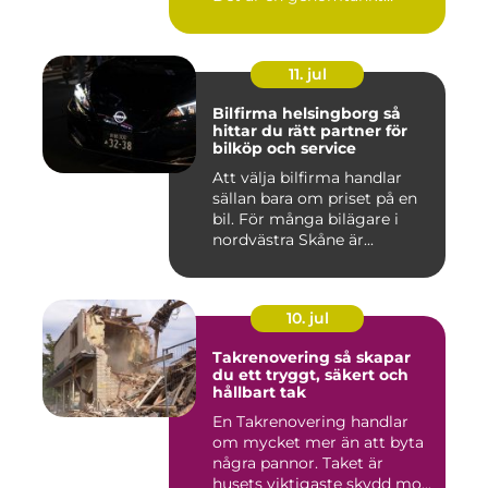
lösning som ...
11. jul
Bilfirma helsingborg så
hittar du rätt partner för
bilköp och service
Att välja bilfirma handlar
sällan bara om priset på en
bil. För många bilägare i
nordvästra Skåne är...
10. jul
Takrenovering så skapar
du ett tryggt, säkert och
hållbart tak
En Takrenovering handlar
om mycket mer än att byta
några pannor. Taket är
husets viktigaste skydd mo...