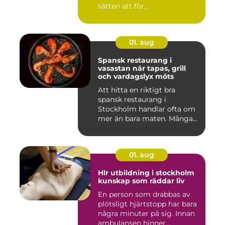
sätten att för...
01. aug
Spansk restaurang i
vasastan när tapas, grill
och vardagslyx möts
Att hitta en riktigt bra
spansk restaurang i
Stockholm handlar ofta om
mer än bara maten. Många
söke...
01. aug
Hlr utbildning i stockholm
kunskap som räddar liv
En person som drabbas av
plötsligt hjärtstopp har bara
några minuter på sig. Innan
ambulansen hinner...