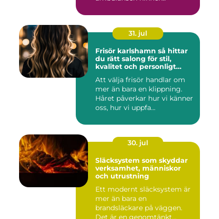
31. jul
Frisör karlshamn så hittar
du rätt salong för stil,
kvalitet och personligt
bemötande
Att välja frisör handlar om
mer än bara en klippning.
Håret påverkar hur vi känner
oss, hur vi uppfa...
30. jul
Släcksystem som skyddar
verksamhet, människor
och utrustning
Ett modernt släcksystem är
mer än bara en
brandsläckare på väggen.
Det är en genomtänkt