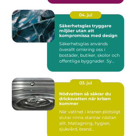
04. jul
Säkerhetsglas tryggare
miljöer utan att
kompromissa med design
Säkerhetsglas används
överallt omkring oss i
bostäder, butiker, skolor och
offentliga byggnader. Sy...
03. jul
Nödvatten så säkrar du
dricksvatten när krisen
kommer
När vattnet i kranen plötsligt
slutar rinna stannar nästan
allt. Matlagning, hygien,
sjukvård, brand...