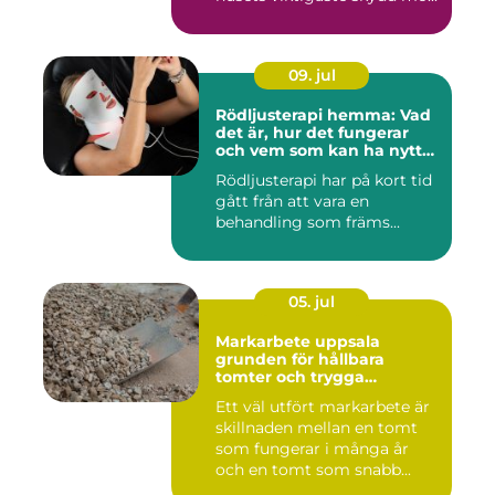
09. jul
Rödljusterapi hemma: Vad
det är, hur det fungerar
och vem som kan ha nytta
av det
Rödljusterapi har på kort tid
gått från att vara en
behandling som främs...
05. jul
Markarbete uppsala
grunden för hållbara
tomter och trygga
byggprojekt
Ett väl utfört markarbete är
skillnaden mellan en tomt
som fungerar i många år
och en tomt som snabb...