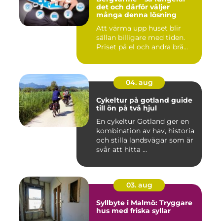
det och därför väljer
många denna lösning
Att värma upp huset blir
sällan billigare med tiden.
Priset på el och andra brä...
04. aug
Cykeltur på gotland guide
till ön på två hjul
En cykeltur Gotland ger en
kombination av hav, historia
och stilla landsvägar som är
svår att hitta ...
03. aug
Syllbyte i Malmö: Tryggare
hus med friska syllar