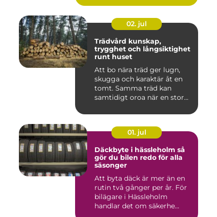
02. jul
Trädvård kunskap,
trygghet och långsiktighet
runt huset
Att bo nära träd ger lugn,
skugga och karaktär åt en
tomt. Samma träd kan
samtidigt oroa när en stor...
01. jul
Däckbyte i hässleholm så
gör du bilen redo för alla
säsonger
Att byta däck är mer än en
rutin två gånger per år. För
bilägare i Hässleholm
handlar det om säkerhe...