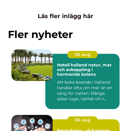
Läs fler inlägg här
Fler nyheter
05. aug
Hotell halland natur, mat
och avkoppling i
harmonisk balans
Att boka boende i Halland
handlar ofta om mer än en
säng för natten. Många
söker lugn, närhet till n...
05. aug
Bergvärme – så fungerar