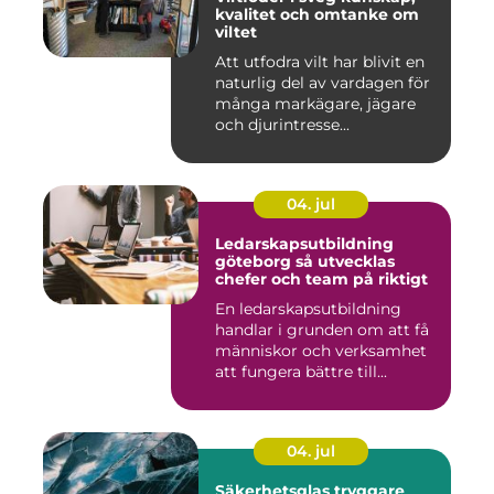
kvalitet och omtanke om
viltet
Att utfodra vilt har blivit en
naturlig del av vardagen för
många markägare, jägare
och djurintresse...
04. jul
Ledarskapsutbildning
göteborg så utvecklas
chefer och team på riktigt
En ledarskapsutbildning
handlar i grunden om att få
människor och verksamhet
att fungera bättre till...
04. jul
Säkerhetsglas tryggare