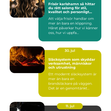
Frisör karlshamn så hittar
du rätt salong för stil,
kvalitet och personligt
bemötande
Att välja frisör handlar om
mer än bara en klippning.
Håret påverkar hur vi känner
oss, hur vi uppfa...
30. jul
Släcksystem som skyddar
verksamhet, människor
och utrustning
Ett modernt släcksystem är
mer än bara en
brandsläckare på väggen.
Det är en genomtänkt
lösning som ...
11. jul