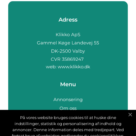
Adress
web:
www.klikko.dk
Menu
Annonsering
Om oss
Cookies
På vores website bruges cookies til at huske dine
indstillinger, statistik og personalisering af indhold og
Kontakta oss
annoncer. Denne information deles med tredjepart. Ved
Sitemap
fortsat brug af websiden godkender du cookiepolitikken.