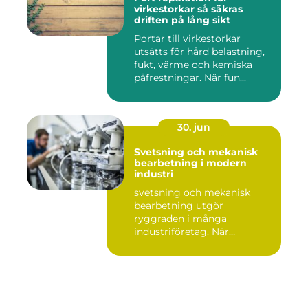
virkestorkar så säkras
driften på lång sikt
Portar till virkestorkar
utsätts för hård belastning,
fukt, värme och kemiska
påfrestningar. När fun...
30. jun
Svetsning och mekanisk
bearbetning i modern
industri
svetsning och mekanisk
bearbetning utgör
ryggraden i många
industriföretag. När
komplexa anläggninga...