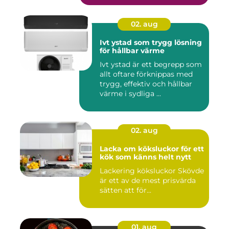
02. aug
Ivt ystad som trygg lösning
för hållbar värme
Ivt ystad är ett begrepp som
allt oftare förknippas med
trygg, effektiv och hållbar
värme i sydliga ...
02. aug
Lacka om köksluckor för ett
kök som känns helt nytt
Lackering köksluckor Skövde
är ett av de mest prisvärda
sätten att för...
01. aug