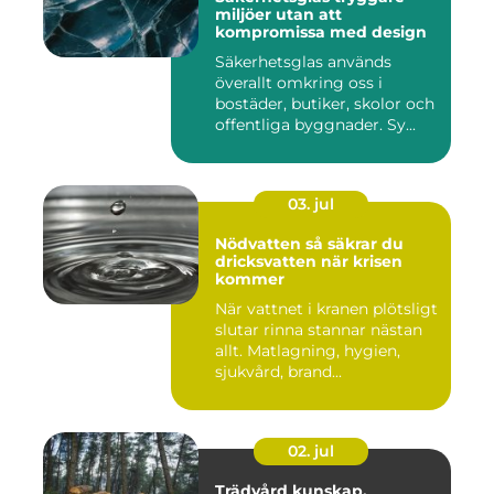
miljöer utan att
kompromissa med design
Säkerhetsglas används
överallt omkring oss i
bostäder, butiker, skolor och
offentliga byggnader. Sy...
03. jul
Nödvatten så säkrar du
dricksvatten när krisen
kommer
När vattnet i kranen plötsligt
slutar rinna stannar nästan
allt. Matlagning, hygien,
sjukvård, brand...
02. jul
Trädvård kunskap,