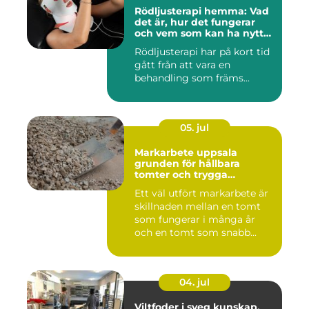
Rödljusterapi hemma: Vad
det är, hur det fungerar
och vem som kan ha nytta
av det
Rödljusterapi har på kort tid
gått från att vara en
behandling som främs...
05. jul
Markarbete uppsala
grunden för hållbara
tomter och trygga
byggprojekt
Ett väl utfört markarbete är
skillnaden mellan en tomt
som fungerar i många år
och en tomt som snabb...
04. jul
Viltfoder i sveg kunskap,