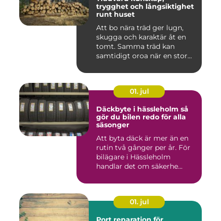
trygghet och långsiktighet
runt huset
Att bo nära träd ger lugn,
skugga och karaktär åt en
tomt. Samma träd kan
samtidigt oroa när en stor...
01. jul
Däckbyte i hässleholm så
gör du bilen redo för alla
säsonger
Att byta däck är mer än en
rutin två gånger per år. För
bilägare i Hässleholm
handlar det om säkerhe...
01. jul
Port reparation för