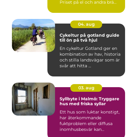
Priset på el och andra brä...
04. aug
Cykeltur på gotland guide
till ön på två hjul
En cykeltur Gotland ger en
kombination av hav, historia
och stilla landsvägar som är
svår att hitta ...
03. aug
Syllbyte i Malmö: Tryggare
hus med friska syllar
Ett hus som luktar konstigt,
har återkommande
fuktproblem eller diffusa
inomhusbesvär kan...