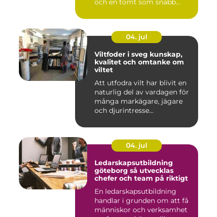
och en tomt som snabb...
04. jul
Viltfoder i sveg kunskap,
kvalitet och omtanke om
viltet
Att utfodra vilt har blivit en
naturlig del av vardagen för
många markägare, jägare
och djurintresse...
04. jul
Ledarskapsutbildning
göteborg så utvecklas
chefer och team på riktigt
En ledarskapsutbildning
handlar i grunden om att få
människor och verksamhet