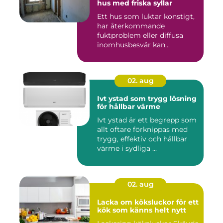
hus med friska syllar
Ett hus som luktar konstigt,
har återkommande
fuktproblem eller diffusa
inomhusbesvär kan...
02. aug
Ivt ystad som trygg lösning
för hållbar värme
Ivt ystad är ett begrepp som
allt oftare förknippas med
trygg, effektiv och hållbar
värme i sydliga ...
02. aug
Lacka om köksluckor för ett
kök som känns helt nytt