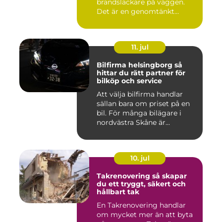
brandsläckare på väggen.
Det är en genomtänkt
lösning som ...
11. jul
Bilfirma helsingborg så
hittar du rätt partner för
bilköp och service
Att välja bilfirma handlar
sällan bara om priset på en
bil. För många bilägare i
nordvästra Skåne är...
10. jul
Takrenovering så skapar
du ett tryggt, säkert och
hållbart tak
En Takrenovering handlar
om mycket mer än att byta