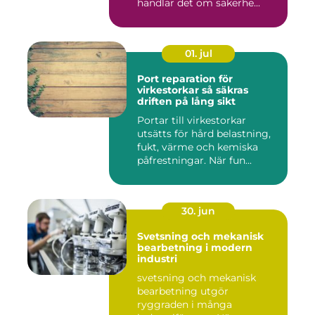
handlar det om säkerhe...
01. jul
Port reparation för
virkestorkar så säkras
driften på lång sikt
Portar till virkestorkar
utsätts för hård belastning,
fukt, värme och kemiska
påfrestningar. När fun...
30. jun
Svetsning och mekanisk
bearbetning i modern
industri
svetsning och mekanisk
bearbetning utgör
ryggraden i många