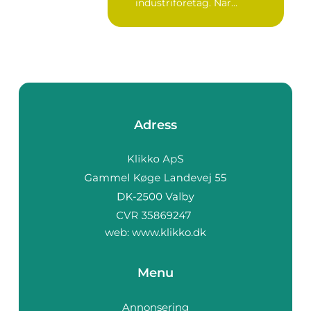
industriföretag. När
komplexa anläggninga...
Adress
web:
www.klikko.dk
Menu
Annonsering