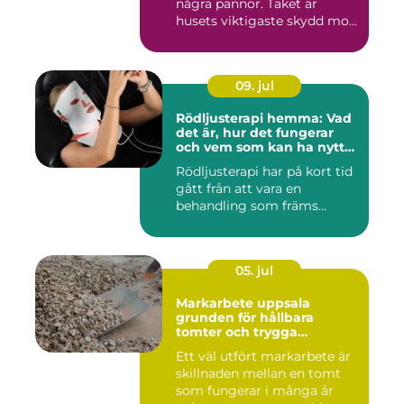
några pannor. Taket är
husets viktigaste skydd mo...
09. jul
Rödljusterapi hemma: Vad
det är, hur det fungerar
och vem som kan ha nytta
av det
Rödljusterapi har på kort tid
gått från att vara en
behandling som främs...
05. jul
Markarbete uppsala
grunden för hållbara
tomter och trygga
byggprojekt
Ett väl utfört markarbete är
skillnaden mellan en tomt
som fungerar i många år