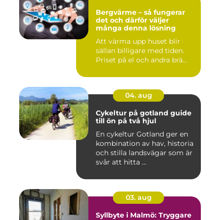
Bergvärme – så fungerar
det och därför väljer
många denna lösning
Att värma upp huset blir
sällan billigare med tiden.
Priset på el och andra brä...
04. aug
Cykeltur på gotland guide
till ön på två hjul
En cykeltur Gotland ger en
kombination av hav, historia
och stilla landsvägar som är
svår att hitta ...
03. aug
Syllbyte i Malmö: Tryggare