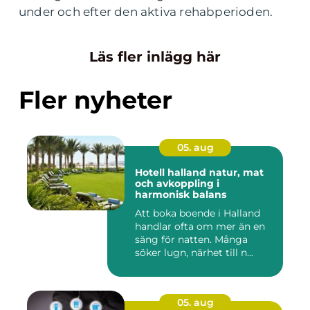
under och efter den aktiva rehabperioden.
Läs fler inlägg här
Fler nyheter
05. aug
Hotell halland natur, mat
och avkoppling i
harmonisk balans
Att boka boende i Halland
handlar ofta om mer än en
säng för natten. Många
söker lugn, närhet till n...
05. aug