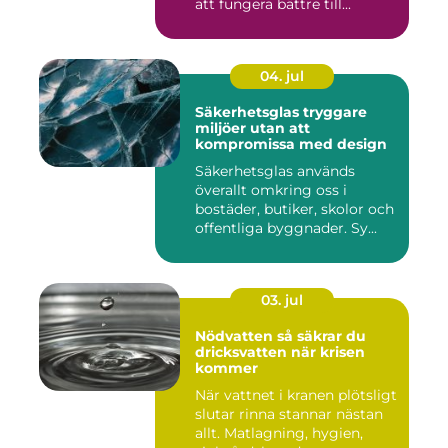
att fungera bättre till...
04. jul
Säkerhetsglas tryggare
miljöer utan att
kompromissa med design
Säkerhetsglas används
överallt omkring oss i
bostäder, butiker, skolor och
offentliga byggnader. Sy...
03. jul
Nödvatten så säkrar du
dricksvatten när krisen
kommer
När vattnet i kranen plötsligt
slutar rinna stannar nästan
allt. Matlagning, hygien,