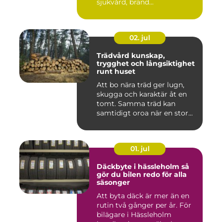
sjukvård, brand...
02. jul
Trädvård kunskap,
trygghet och långsiktighet
runt huset
Att bo nära träd ger lugn,
skugga och karaktär åt en
tomt. Samma träd kan
samtidigt oroa när en stor...
01. jul
Däckbyte i hässleholm så
gör du bilen redo för alla
säsonger
Att byta däck är mer än en
rutin två gånger per år. För
bilägare i Hässleholm