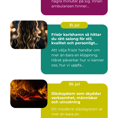
några minuter på sig. Innan
ambulansen hinner...
31. jul
Frisör karlshamn så hittar
du rätt salong för stil,
kvalitet och personligt
bemötande
Att välja frisör handlar om
mer än bara en klippning.
Håret påverkar hur vi känner
oss, hur vi uppfa...
30. jul
Släcksystem som skyddar
verksamhet, människor
och utrustning
Ett modernt släcksystem är
mer än bara en