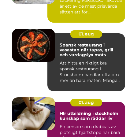
Lackering köksluckor Skövde
är ett av de mest prisvärda
sätten att för...
01. aug
Spansk restaurang i
vasastan när tapas, grill
och vardagslyx möts
Att hitta en riktigt bra
spansk restaurang i
Stockholm handlar ofta om
mer än bara maten. Många
söke...
01. aug
Hlr utbildning i stockholm
kunskap som räddar liv
En person som drabbas av
plötsligt hjärtstopp har bara