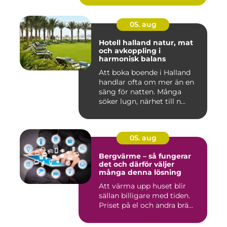
05. aug
Hotell halland natur, mat
och avkoppling i
harmonisk balans
Att boka boende i Halland
handlar ofta om mer än en
säng för natten. Många
söker lugn, närhet till n...
05. aug
Bergvärme – så fungerar
det och därför väljer
många denna lösning
Att värma upp huset blir
sällan billigare med tiden.
Priset på el och andra brä...