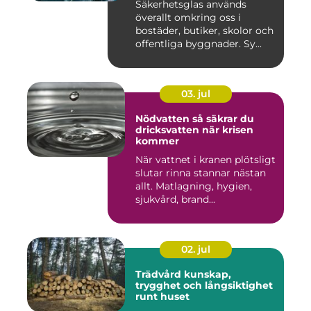
Säkerhetsglas används
överallt omkring oss i
bostäder, butiker, skolor och
offentliga byggnader. Sy...
03. jul
Nödvatten så säkrar du
dricksvatten när krisen
kommer
När vattnet i kranen plötsligt
slutar rinna stannar nästan
allt. Matlagning, hygien,
sjukvård, brand...
02. jul
Trädvård kunskap,
trygghet och långsiktighet
runt huset