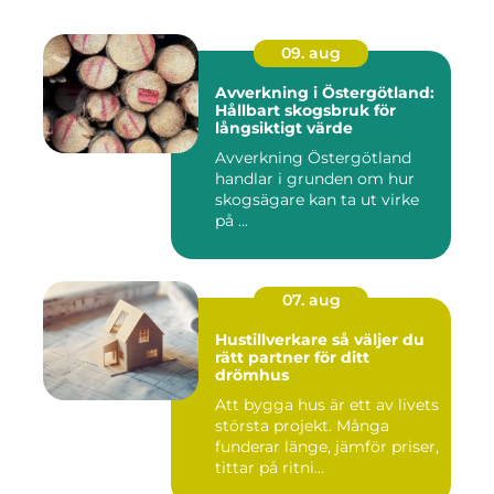
09. aug
Avverkning i Östergötland:
Hållbart skogsbruk för
långsiktigt värde
Avverkning Östergötland
handlar i grunden om hur
skogsägare kan ta ut virke
på ...
07. aug
Hustillverkare så väljer du
rätt partner för ditt
drömhus
Att bygga hus är ett av livets
största projekt. Många
funderar länge, jämför priser,
tittar på ritni...