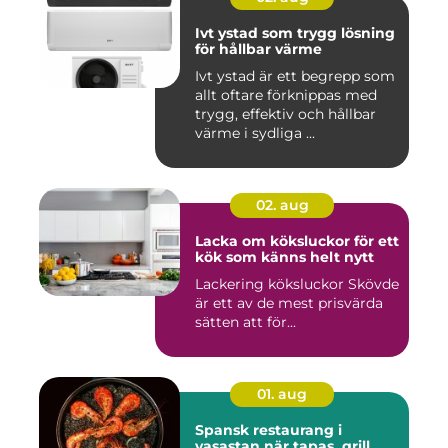
Ivt ystad som trygg lösning
för hållbar värme
Ivt ystad är ett begrepp som
allt oftare förknippas med
trygg, effektiv och hållbar
värme i sydliga ...
02. aug
Lacka om köksluckor för ett
kök som känns helt nytt
Lackering köksluckor Skövde
är ett av de mest prisvärda
sätten att för...
01. aug
Spansk restaurang i
vasastan när tapas, grill