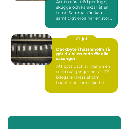
Att bo nära träd ger lugn,
skugga och karaktär åt en
tomt. Samma träd kan
samtidigt oroa när en stor...
01. jul
Däckbyte i hässleholm så
gör du bilen redo för alla
säsonger
Att byta däck är mer än en
rutin två gånger per år. För
bilägare i Hässleholm
handlar det om säkerhe...