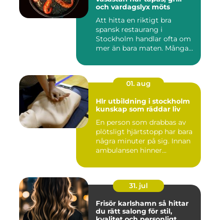
och vardagslyx möts
Att hitta en riktigt bra
spansk restaurang i
Stockholm handlar ofta om
mer än bara maten. Många
söke...
01. aug
Hlr utbildning i stockholm
kunskap som räddar liv
En person som drabbas av
plötsligt hjärtstopp har bara
några minuter på sig. Innan
ambulansen hinner...
31. jul
Frisör karlshamn så hittar
du rätt salong för stil,
kvalitet och personligt