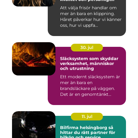
bemötande
Att välja frisör handlar om
mer än bara en klippning.
Håret påverkar hur vi känner
oss, hur vi uppfa...
30. jul
Släcksystem som skyddar
verksamhet, människor
och utrustning
Ett modernt släcksystem är
mer än bara en
brandsläckare på väggen.
Det är en genomtänkt
lösning som ...
11. jul
Bilfirma helsingborg så
hittar du rätt partner för
bilköp och service