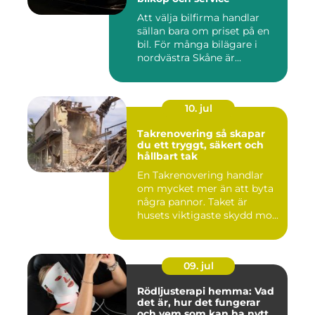
Att välja bilfirma handlar
sällan bara om priset på en
bil. För många bilägare i
nordvästra Skåne är...
10. jul
Takrenovering så skapar
du ett tryggt, säkert och
hållbart tak
En Takrenovering handlar
om mycket mer än att byta
några pannor. Taket är
husets viktigaste skydd mo...
09. jul
Rödljusterapi hemma: Vad
det är, hur det fungerar
och vem som kan ha nytta