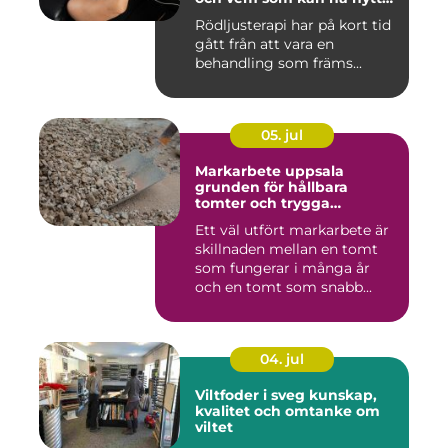
av det
Rödljusterapi har på kort tid
gått från att vara en
behandling som främs...
05. jul
Markarbete uppsala
grunden för hållbara
tomter och trygga
byggprojekt
Ett väl utfört markarbete är
skillnaden mellan en tomt
som fungerar i många år
och en tomt som snabb...
04. jul
Viltfoder i sveg kunskap,
kvalitet och omtanke om
viltet