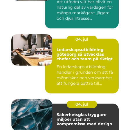
Att utfodra vilt har blivit en
naturlig del av vardagen för
många markägare, jägare
och djurintresse...
04. jul
Ledarskapsutbildning
göteborg så utvecklas
chefer och team på riktigt
En ledarskapsutbildning
handlar i grunden om att få
människor och verksamhet
att fungera bättre till...
04. jul
Säkerhetsglas tryggare
miljöer utan att
kompromissa med design