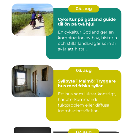
04. aug
Cykeltur på gotland guide
till ön på två hjul
En cykeltur Gotland ger en
kombination av hav, historia
och stilla landsvägar som är
svår att hitta ...
03. aug
Syllbyte i Malmö: Tryggare
hus med friska syllar
Ett hus som luktar konstigt,
har återkommande
fuktproblem eller diffusa
inomhusbesvär kan...
02. aug