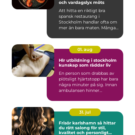
och vardagslyx möts
Att hitta en riktigt bra
spansk restaurang i
Stockholm handlar ofta om
mer än bara maten. Många
söke...
01. aug
Hlr utbildning i stockholm
kunskap som räddar liv
En person som drabbas av
plötsligt hjärtstopp har bara
några minuter på sig. Innan
ambulansen hinner...
31. jul
Frisör karlshamn så hittar
du rätt salong för stil,
kvalitet och personligt