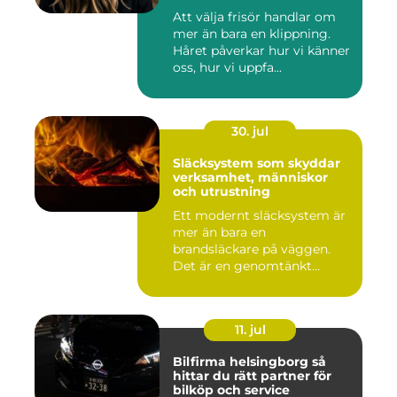
bemötande
Att välja frisör handlar om
mer än bara en klippning.
Håret påverkar hur vi känner
oss, hur vi uppfa...
30. jul
Släcksystem som skyddar
verksamhet, människor
och utrustning
Ett modernt släcksystem är
mer än bara en
brandsläckare på väggen.
Det är en genomtänkt
lösning som ...
11. jul
Bilfirma helsingborg så
hittar du rätt partner för
bilköp och service