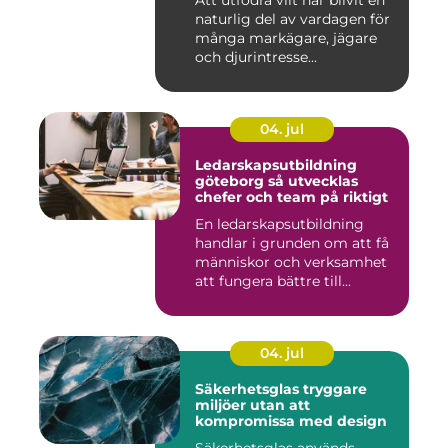
Att utfodra vilt har blivit en
naturlig del av vardagen för
många markägare, jägare
och djurintresse...
04. jul
Ledarskapsutbildning
göteborg så utvecklas
chefer och team på riktigt
En ledarskapsutbildning
handlar i grunden om att få
människor och verksamhet
att fungera bättre till...
04. jul
Säkerhetsglas tryggare
miljöer utan att
kompromissa med design