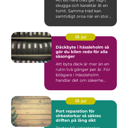
Att bo nära träd ger lugn,
skugga och karaktär åt en
tomt. Samma träd kan
samtidigt oroa när en stor...
01. jul
Däckbyte i hässleholm så
gör du bilen redo för alla
säsonger
Att byta däck är mer än en
rutin två gånger per år. För
bilägare i Hässleholm
handlar det om säkerhe...
01. jul
Port reparation för
virkestorkar så säkras
driften på lång sikt