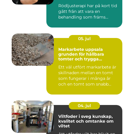
av det
Rödljusterapi har på kort tid
gått från att vara en
behandling som främs...
05. jul
Markarbete uppsala
grunden för hållbara
tomter och trygga
byggprojekt
Ett väl utfört markarbete är
skillnaden mellan en tomt
som fungerar i många år
och en tomt som snabb...
04. jul
Viltfoder i sveg kunskap,
kvalitet och omtanke om
viltet