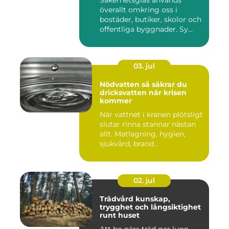
Säkerhetsglas används
överallt omkring oss i
bostäder, butiker, skolor och
offentliga byggnader. Sy...
03. jul
Nödvatten så säkrar du
dricksvatten när krisen
kommer
När vattnet i kranen plötsligt
slutar rinna stannar nästan
allt. Matlagning, hygien,
sjukvård, brand...
02. jul
Trädvård kunskap,
trygghet och långsiktighet
runt huset