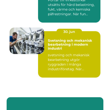
Portar till virkestorkar
utsätts för hård belastning,
fukt, värme och kemiska
påfrestningar. När fun...
30. jun
Svetsning och mekanisk
bearbetning i modern
industri
svetsning och mekanisk
bearbetning utgör
ryggraden i många
industriföretag. När
komplexa anläggninga...