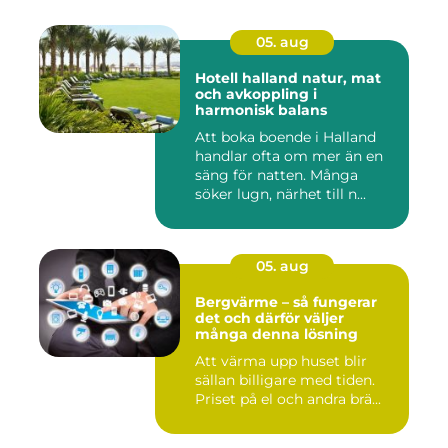
05. aug
Hotell halland natur, mat
och avkoppling i
harmonisk balans
Att boka boende i Halland
handlar ofta om mer än en
säng för natten. Många
söker lugn, närhet till n...
05. aug
Bergvärme – så fungerar
det och därför väljer
många denna lösning
Att värma upp huset blir
sällan billigare med tiden.
Priset på el och andra brä...