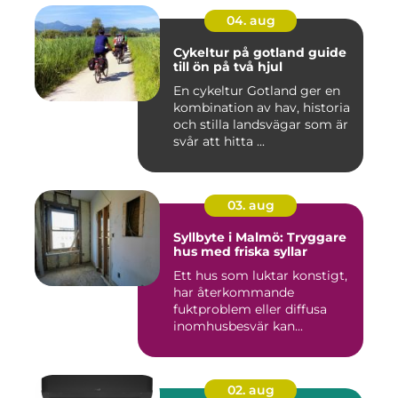
04. aug
Cykeltur på gotland guide
till ön på två hjul
En cykeltur Gotland ger en
kombination av hav, historia
och stilla landsvägar som är
svår att hitta ...
03. aug
Syllbyte i Malmö: Tryggare
hus med friska syllar
Ett hus som luktar konstigt,
har återkommande
fuktproblem eller diffusa
inomhusbesvär kan...
02. aug