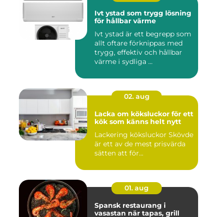
Ivt ystad som trygg lösning
för hållbar värme
Ivt ystad är ett begrepp som
allt oftare förknippas med
trygg, effektiv och hållbar
värme i sydliga ...
02. aug
Lacka om köksluckor för ett
kök som känns helt nytt
Lackering köksluckor Skövde
är ett av de mest prisvärda
sätten att för...
01. aug
Spansk restaurang i
vasastan när tapas, grill