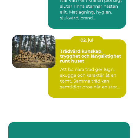
När vattnet i kranen plötsligt
slutar rinna stannar nästan
allt. Matlagning, hygien,
sjukvård, brand...
02. jul
Trädvård kunskap,
trygghet och långsiktighet
runt huset
Att bo nära träd ger lugn,
skugga och karaktär åt en
tomt. Samma träd kan
samtidigt oroa när en stor...