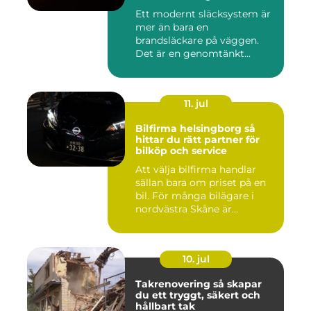
Ett modernt släcksystem är
mer än bara en
brandsläckare på väggen.
Det är en genomtänkt
lösning som ...
11. jul
Bilfirma helsingborg så
hittar du rätt partner för
bilköp och service
Att välja bilfirma handlar
sällan bara om priset på en
bil. För många bilägare i
nordvästra Skåne är...
10. jul
Takrenovering så skapar
du ett tryggt, säkert och
hållbart tak