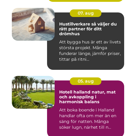
07. aug
Hustillverkare så väljer du
rätt partner för ditt
drömhus
Att bygga hus är ett av livets
största projekt. Många
funderar länge, jämför priser,
tittar på ritni...
05. aug
Hotell halland natur, mat
och avkoppling i
harmonisk balans
Att boka boende i Halland
handlar ofta om mer än en
säng för natten. Många
söker lugn, närhet till n...