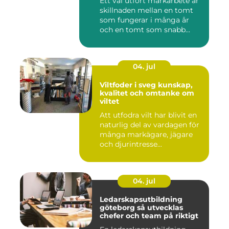
Ett väl utfört markarbete är
skillnaden mellan en tomt
som fungerar i många år
och en tomt som snabb...
04. jul
Viltfoder i sveg kunskap,
kvalitet och omtanke om
viltet
Att utfodra vilt har blivit en
naturlig del av vardagen för
många markägare, jägare
och djurintresse...
04. jul
Ledarskapsutbildning
göteborg så utvecklas
chefer och team på riktigt