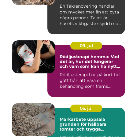
En Takrenovering handlar
om mycket mer än att byta
några pannor. Taket är
husets viktigaste skydd mo...
09. jul
Rödljusterapi hemma: Vad
det är, hur det fungerar
och vem som kan ha nytta
av det
Rödljusterapi har på kort tid
gått från att vara en
behandling som främs...
05. jul
Markarbete uppsala
grunden för hållbara
tomter och trygga
byggprojekt