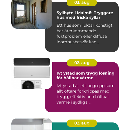
03. aug
Syllbyte i Malmö: Tryggare
hus med friska syllar
Ett hus som luktar konstigt,
har återkommande
fuktproblem eller diffusa
inomhusbesvär kan...
02. aug
Ivt ystad som trygg lösning
för hållbar värme
Ivt ystad är ett begrepp som
allt oftare förknippas med
trygg, effektiv och hållbar
värme i sydliga ...
02. aug