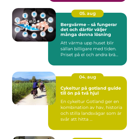
05. aug
Bergvärme – så fungerar
det och därför väljer
många denna lösning
Att värma upp huset blir
sällan billigare med tiden.
Priset på el och andra brä...
04. aug
Cykeltur på gotland guide
till ön på två hjul
En cykeltur Gotland ger en
kombination av hav, historia
och stilla landsvägar som är
svår att hitta ...