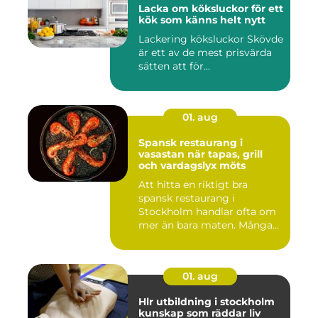
Lacka om köksluckor för ett
kök som känns helt nytt
Lackering köksluckor Skövde
är ett av de mest prisvärda
sätten att för...
01. aug
Spansk restaurang i
vasastan när tapas, grill
och vardagslyx möts
Att hitta en riktigt bra
spansk restaurang i
Stockholm handlar ofta om
mer än bara maten. Många
söke...
01. aug
Hlr utbildning i stockholm
kunskap som räddar liv