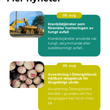
09. aug
Kranbilstjänster som
förenklar hanteringen av
tungt avfall
Kranbilstjänster används när
tungt, skrymmande eller
svåråtkomligt avfall...
09. aug
Avverkning i Östergötland:
Hållbart skogsbruk för
långsiktigt värde
Avverkning Östergötland
handlar i grunden om hur
skogsägare kan ta ut virke
på ...