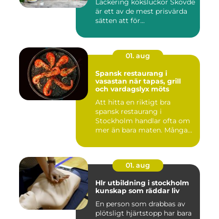
Lackering köksluckor Skövde
är ett av de mest prisvärda
sätten att för...
01. aug
Spansk restaurang i
vasastan när tapas, grill
och vardagslyx möts
Att hitta en riktigt bra
spansk restaurang i
Stockholm handlar ofta om
mer än bara maten. Många
söke...
01. aug
Hlr utbildning i stockholm
kunskap som räddar liv
En person som drabbas av
plötsligt hjärtstopp har bara