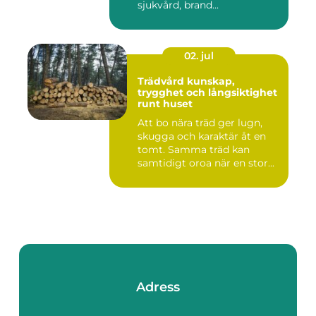
sjukvård, brand...
02. jul
Trädvård kunskap,
trygghet och långsiktighet
runt huset
Att bo nära träd ger lugn,
skugga och karaktär åt en
tomt. Samma träd kan
samtidigt oroa när en stor...
Adress