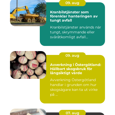
09. aug
Kranbilstjänster som
förenklar hanteringen av
tungt avfall
Kranbilstjänster används när
tungt, skrymmande eller
svåråtkomligt avfall...
09. aug
Avverkning i Östergötland:
Hållbart skogsbruk för
långsiktigt värde
Avverkning Östergötland
handlar i grunden om hur
skogsägare kan ta ut virke
på ...
07. aug