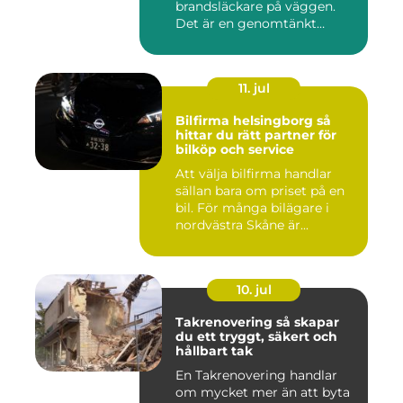
brandsläckare på väggen.
Det är en genomtänkt
lösning som ...
11. jul
Bilfirma helsingborg så
hittar du rätt partner för
bilköp och service
Att välja bilfirma handlar
sällan bara om priset på en
bil. För många bilägare i
nordvästra Skåne är...
10. jul
Takrenovering så skapar
du ett tryggt, säkert och
hållbart tak
En Takrenovering handlar
om mycket mer än att byta