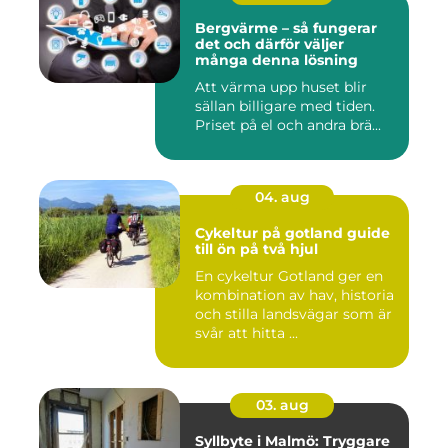
Bergvärme – så fungerar
det och därför väljer
många denna lösning
Att värma upp huset blir
sällan billigare med tiden.
Priset på el och andra brä...
04. aug
Cykeltur på gotland guide
till ön på två hjul
En cykeltur Gotland ger en
kombination av hav, historia
och stilla landsvägar som är
svår att hitta ...
03. aug
Syllbyte i Malmö: Tryggare