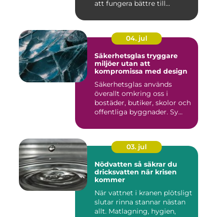
att fungera bättre till...
04. jul
Säkerhetsglas tryggare
miljöer utan att
kompromissa med design
Säkerhetsglas används
överallt omkring oss i
bostäder, butiker, skolor och
offentliga byggnader. Sy...
03. jul
Nödvatten så säkrar du
dricksvatten när krisen
kommer
När vattnet i kranen plötsligt
slutar rinna stannar nästan
allt. Matlagning, hygien,