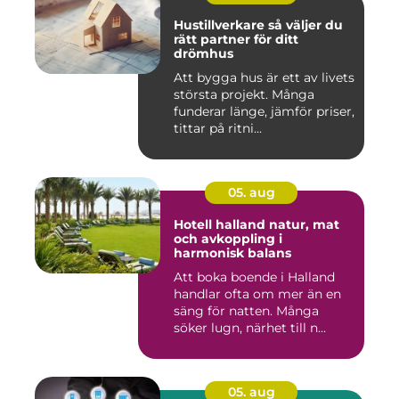
Hustillverkare så väljer du
rätt partner för ditt
drömhus
Att bygga hus är ett av livets
största projekt. Många
funderar länge, jämför priser,
tittar på ritni...
05. aug
Hotell halland natur, mat
och avkoppling i
harmonisk balans
Att boka boende i Halland
handlar ofta om mer än en
säng för natten. Många
söker lugn, närhet till n...
05. aug