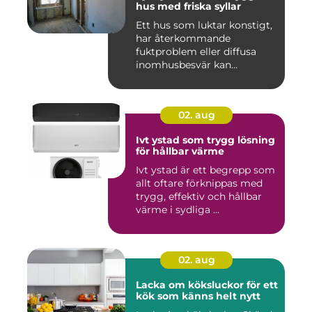
hus med friska syllar
Ett hus som luktar konstigt,
har återkommande
fuktproblem eller diffusa
inomhusbesvär kan...
02. aug
Ivt ystad som trygg lösning
för hållbar värme
Ivt ystad är ett begrepp som
allt oftare förknippas med
trygg, effektiv och hållbar
värme i sydliga ...
02. aug
Lacka om köksluckor för ett
kök som känns helt nytt