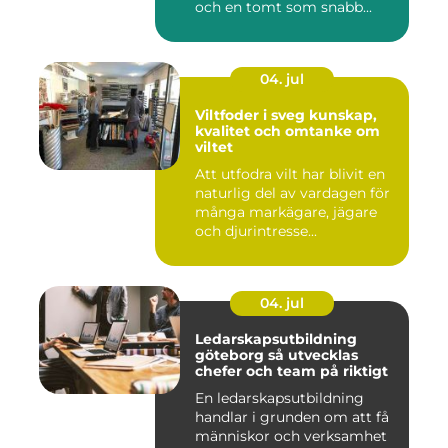
och en tomt som snabb...
04. jul
Viltfoder i sveg kunskap,
kvalitet och omtanke om
viltet
Att utfodra vilt har blivit en
naturlig del av vardagen för
många markägare, jägare
och djurintresse...
04. jul
Ledarskapsutbildning
göteborg så utvecklas
chefer och team på riktigt
En ledarskapsutbildning
handlar i grunden om att få
människor och verksamhet