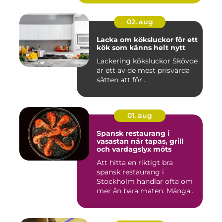
02. aug
Lacka om köksluckor för ett
kök som känns helt nytt
Lackering köksluckor Skövde
är ett av de mest prisvärda
sätten att för...
01. aug
Spansk restaurang i
vasastan när tapas, grill
och vardagslyx möts
Att hitta en riktigt bra
spansk restaurang i
Stockholm handlar ofta om
mer än bara maten. Många
söke...