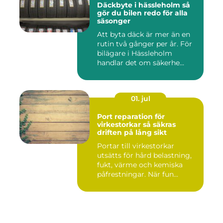
Däckbyte i hässleholm så
gör du bilen redo för alla
säsonger
Att byta däck är mer än en
rutin två gånger per år. För
bilägare i Hässleholm
handlar det om säkerhe...
01. jul
Port reparation för
virkestorkar så säkras
driften på lång sikt
Portar till virkestorkar
utsätts för hård belastning,
fukt, värme och kemiska
påfrestningar. När fun...