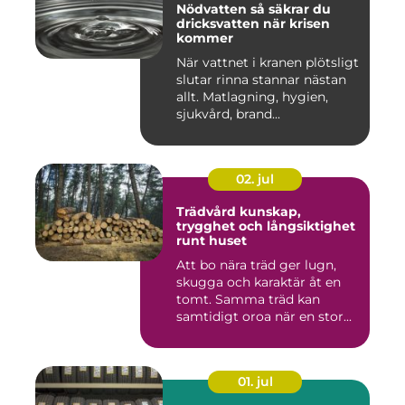
Nödvatten så säkrar du
dricksvatten när krisen
kommer
När vattnet i kranen plötsligt
slutar rinna stannar nästan
allt. Matlagning, hygien,
sjukvård, brand...
02. jul
Trädvård kunskap,
trygghet och långsiktighet
runt huset
Att bo nära träd ger lugn,
skugga och karaktär åt en
tomt. Samma träd kan
samtidigt oroa när en stor...
01. jul