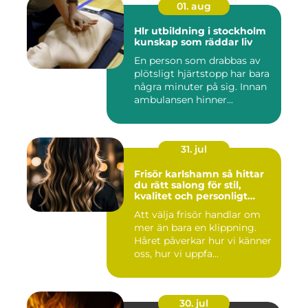
01. aug
Hlr utbildning i stockholm
kunskap som räddar liv
En person som drabbas av
plötsligt hjärtstopp har bara
några minuter på sig. Innan
ambulansen hinner...
31. jul
Frisör karlshamn så hittar
du rätt salong för stil,
kvalitet och personligt
bemötande
Att välja frisör handlar om
mer än bara en klippning.
Håret påverkar hur vi känner
oss, hur vi uppfa...
30. jul