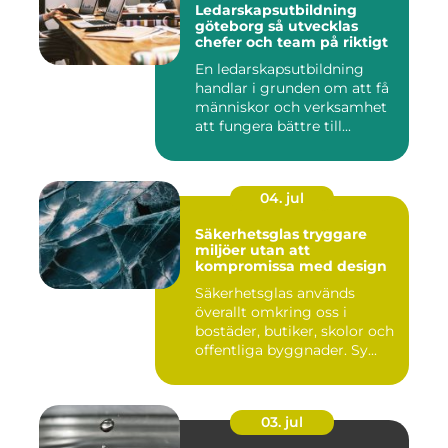
Ledarskapsutbildning
göteborg så utvecklas
chefer och team på riktigt
En ledarskapsutbildning
handlar i grunden om att få
människor och verksamhet
att fungera bättre till...
04. jul
Säkerhetsglas tryggare
miljöer utan att
kompromissa med design
Säkerhetsglas används
överallt omkring oss i
bostäder, butiker, skolor och
offentliga byggnader. Sy...
03. jul