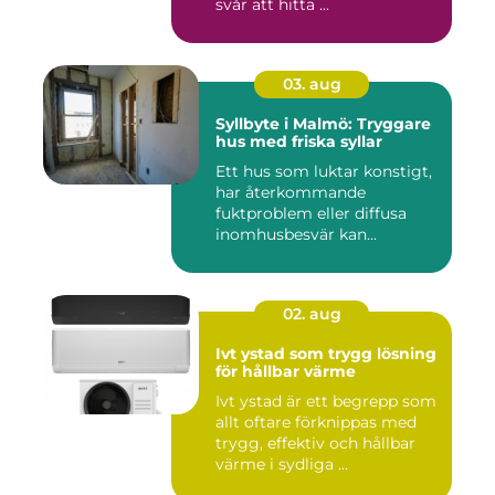
svår att hitta ...
03. aug
Syllbyte i Malmö: Tryggare
hus med friska syllar
Ett hus som luktar konstigt,
har återkommande
fuktproblem eller diffusa
inomhusbesvär kan...
02. aug
Ivt ystad som trygg lösning
för hållbar värme
Ivt ystad är ett begrepp som
allt oftare förknippas med
trygg, effektiv och hållbar
värme i sydliga ...