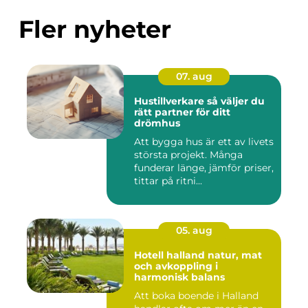
Fler nyheter
07. aug
Hustillverkare så väljer du
rätt partner för ditt
drömhus
Att bygga hus är ett av livets
största projekt. Många
funderar länge, jämför priser,
tittar på ritni...
05. aug
Hotell halland natur, mat
och avkoppling i
harmonisk balans
Att boka boende i Halland