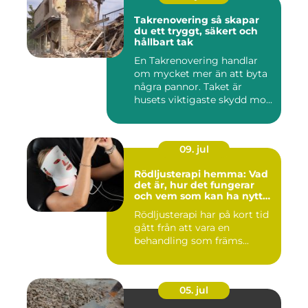
Takrenovering så skapar
du ett tryggt, säkert och
hållbart tak
En Takrenovering handlar
om mycket mer än att byta
några pannor. Taket är
husets viktigaste skydd mo...
09. jul
Rödljusterapi hemma: Vad
det är, hur det fungerar
och vem som kan ha nytta
av det
Rödljusterapi har på kort tid
gått från att vara en
behandling som främs...
05. jul