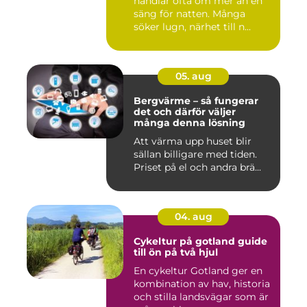
handlar ofta om mer än en
säng för natten. Många
söker lugn, närhet till n...
05. aug
Bergvärme – så fungerar
det och därför väljer
många denna lösning
Att värma upp huset blir
sällan billigare med tiden.
Priset på el och andra brä...
04. aug
Cykeltur på gotland guide
till ön på två hjul
En cykeltur Gotland ger en
kombination av hav, historia
och stilla landsvägar som är