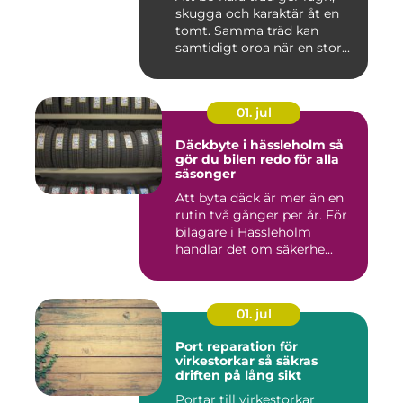
skugga och karaktär åt en
tomt. Samma träd kan
samtidigt oroa när en stor...
01. jul
Däckbyte i hässleholm så
gör du bilen redo för alla
säsonger
Att byta däck är mer än en
rutin två gånger per år. För
bilägare i Hässleholm
handlar det om säkerhe...
01. jul
Port reparation för
virkestorkar så säkras
driften på lång sikt
Portar till virkestorkar