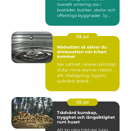
överallt omkring oss i
bostäder, butiker, skolor och
offentliga byggnader. Sy...
03. jul
Nödvatten så säkrar du
dricksvatten när krisen
kommer
När vattnet i kranen plötsligt
slutar rinna stannar nästan
allt. Matlagning, hygien,
sjukvård, brand...
02. jul
Trädvård kunskap,
trygghet och långsiktighet
runt huset
Att bo nära träd ger lugn,