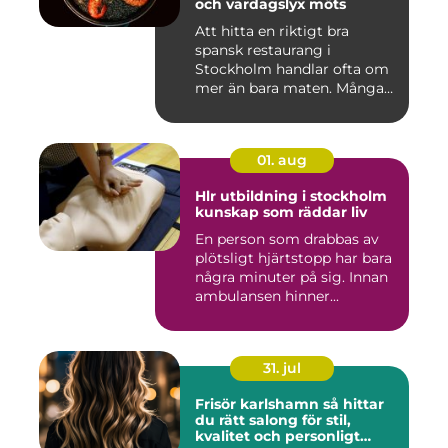
och vardagslyx möts
Att hitta en riktigt bra
spansk restaurang i
Stockholm handlar ofta om
mer än bara maten. Många
söke...
01. aug
Hlr utbildning i stockholm
kunskap som räddar liv
En person som drabbas av
plötsligt hjärtstopp har bara
några minuter på sig. Innan
ambulansen hinner...
31. jul
Frisör karlshamn så hittar
du rätt salong för stil,
kvalitet och personligt