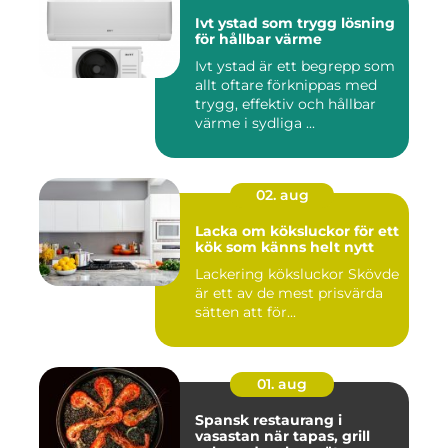
Ivt ystad som trygg lösning
för hållbar värme
Ivt ystad är ett begrepp som
allt oftare förknippas med
trygg, effektiv och hållbar
värme i sydliga ...
02. aug
Lacka om köksluckor för ett
kök som känns helt nytt
Lackering köksluckor Skövde
är ett av de mest prisvärda
sätten att för...
01. aug
Spansk restaurang i
vasastan när tapas, grill