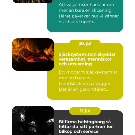
bemötande
Att välja frisör handlar om
mer än bara en klippning.
Håret påverkar hur vi känner
oss, hur vi uppfa...
30. jul
Släcksystem som skyddar
verksamhet, människor
och utrustning
Ett modernt släcksystem är
mer än bara en
brandsläckare på väggen.
Det är en genomtänkt
lösning som ...
11. jul
Bilfirma helsingborg så
hittar du rätt partner för
bilköp och service