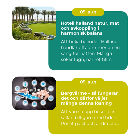
05. aug
Hotell halland natur, mat
och avkoppling i
harmonisk balans
Att boka boende i Halland
handlar ofta om mer än en
säng för natten. Många
söker lugn, närhet till n...
05. aug
Bergvärme – så fungerar
det och därför väljer
många denna lösning
Att värma upp huset blir
sällan billigare med tiden.
Priset på el och andra brä...