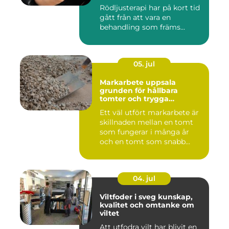
av det
Rödljusterapi har på kort tid
gått från att vara en
behandling som främs...
05. jul
Markarbete uppsala
grunden för hållbara
tomter och trygga
byggprojekt
Ett väl utfört markarbete är
skillnaden mellan en tomt
som fungerar i många år
och en tomt som snabb...
04. jul
Viltfoder i sveg kunskap,
kvalitet och omtanke om
viltet
Att utfodra vilt har blivit en