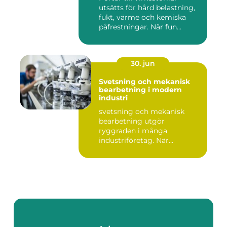
utsätts för hård belastning,
fukt, värme och kemiska
påfrestningar. När fun...
30. jun
Svetsning och mekanisk
bearbetning i modern
industri
svetsning och mekanisk
bearbetning utgör
ryggraden i många
industriföretag. När
komplexa anläggninga...