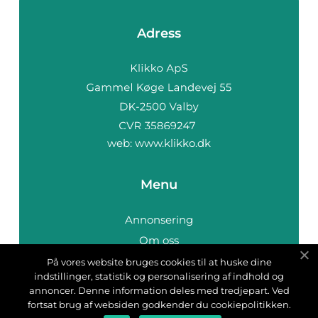
Adress
web:
www.klikko.dk
Menu
Annonsering
Om oss
Cookies
På vores website bruges cookies til at huske dine
indstillinger, statistik og personalisering af indhold og
Kontakta oss
annoncer. Denne information deles med tredjepart. Ved
Sitemap
fortsat brug af websiden godkender du cookiepolitikken.